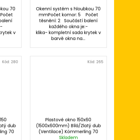
bkou 70
Okenní systém s hloubkou 70
Počet
mmPočet komor: 5 Počet
balení
těsnění: 2 Součástí balení
:-
každého okna je:-
krytek v
klika- kompletní sada krytek v
.
barvě okna na...
Kód:
280
Kód:
265
150
Plastové okno 150x60
atý dub
(1500x600mm) Bílá/Zlatý dub
ing 70
(Ventilace) Kömmerling 70
Skladem
AD