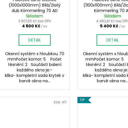
d
t
(1000x1000mm) Bílá/Zlatý
(1100x1100mm) Bílá/Zl
u
dub Kömmerling 70 AD
Kömmerling 70 
ů
k
Skladem
Skladem
t
3 801,65 Kč bez DPH
4 462,81 Kč bez DP
4 600 Kč
5 400 Kč
/ ks
/ ks
ů
DETAIL
DETAIL
Okenní systém s hloubkou 70
Okenní systém s hlou
mmPočet komor: 5 Počet
mmPočet komor: 5 
těsnění: 2 Součástí balení
těsnění: 2 Součástí 
každého okna je:-
každého okna je
klika- kompletní sada krytek v
klika- kompletní sada 
barvě okna na...
barvě okna na..
TIP
Kód:
471