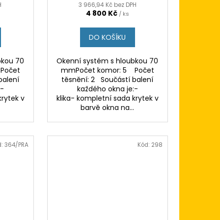
H
3 966,94 Kč bez DPH
4 800 Kč
/ ks
DO KOŠÍKU
bkou 70
Okenní systém s hloubkou 70
Počet
mmPočet komor: 5 Počet
balení
těsnění: 2 Součástí balení
:-
každého okna je:-
krytek v
klika- kompletní sada krytek v
.
barvě okna na...
d:
364/PRA
Kód:
298