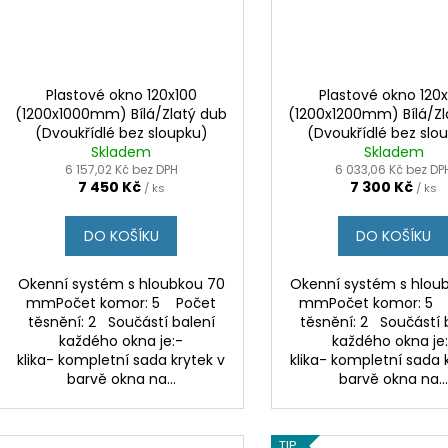
Plastové okno 120x100
Plastové okno 120x
(1200x1000mm) Bílá/Zlatý dub
(1200x1200mm) Bílá/Zl
(Dvoukřídlé bez sloupku)
(Dvoukřídlé bez slo
Kömmerling 70 AD
Skladem
Kömmerling 70 
Skladem
6 157,02 Kč bez DPH
6 033,06 Kč bez DP
7 450 Kč
7 300 Kč
/ ks
/ ks
DO KOŠÍKU
DO KOŠÍKU
Okenní systém s hloubkou 70
Okenní systém s hlou
mmPočet komor: 5 Počet
mmPočet komor: 5 
těsnění: 2 Součástí balení
těsnění: 2 Součástí 
každého okna je:-
každého okna je
klika- kompletní sada krytek v
klika- kompletní sada 
barvě okna na...
barvě okna na..
TIP