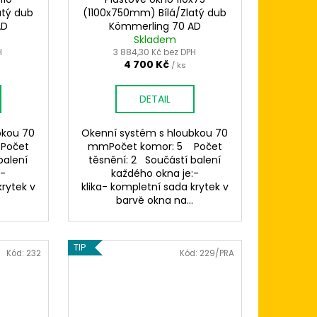
atý dub
(1100x750mm) Bílá/Zlatý dub
AD
Kömmerling 70 AD
Skladem
H
3 884,30 Kč bez DPH
4 700 Kč
/ ks
DETAIL
bkou 70
Okenní systém s hloubkou 70
Počet
mmPočet komor: 5 Počet
balení
těsnění: 2 Součástí balení
:-
každého okna je:-
krytek v
klika- kompletní sada krytek v
.
barvě okna na...
TIP
Kód:
232
Kód:
229/PRA