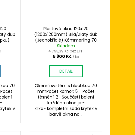
120
Plastové okno 120x120
atý dub
(1200x1200mm) Bílá/Zlatý dub
upku)
(Jednokřídlé) Kömmerling 70
AD
Skladem
AD
H
4 793,39 Kč bez DPH
5 800 Kč
/ ks
DETAIL
bkou 70
Okenní systém s hloubkou 70
Počet
mmPočet komor: 5 Počet
balení
těsnění: 2 Součástí balení
:-
každého okna je:-
krytek v
klika- kompletní sada krytek v
.
barvě okna na...