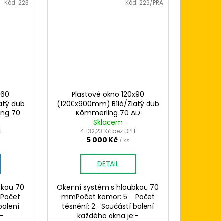
Kód:
223
Kód:
226/PRA
x60
Plastové okno 120x90
atý dub
(1200x900mm) Bílá/Zlatý dub
ing 70
Kömmerling 70 AD
Skladem
H
4 132,23 Kč bez DPH
5 000 Kč
/ ks
DETAIL
bkou 70
Okenní systém s hloubkou 70
Počet
mmPočet komor: 5 Počet
balení
těsnění: 2 Součástí balení
:-
každého okna je:-