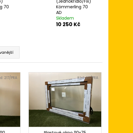
 120X120
é)
(Jednokřídlo/Fix)
BÍLÁ/BÍLÁ (DVOUKŘÍDLÉ
g 70
Kömmerling 70
KÖMMERLING 76
AD
Skladem
10 250 Kč
vanější
d:
217/PRA
Kód:
211/PRA
110
Plastové okno 110x75