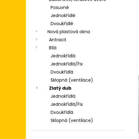
POSUVNÉ DVEŘE 200X200
p
(2000X2000) KLIKA/KLIKA, ZÁMEK,
Posuvné
3SKLO BÍLÁ/BÍLÁ
a
Jednokřídlé
n
31 500 Kč
Dvoukřídlé
e
Nová plastová okna
l
Antracit
Bílá
Jednokřídlá
Jednokřídlá/Fix
Dvoukřídlá
Sklopná (ventilace)
Zlatý dub
Jednokřídlá
Jednokřídlá/Fix
Dvoukřídlá
Sklopná (ventilace)