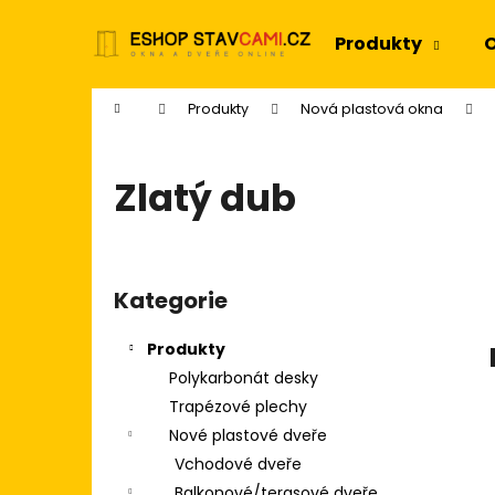
K
Přejít
na
o
Produkty
O
obsah
Zpět
Zpět
š
do
do
í
Domů
Produkty
Nová plastová okna
k
obchodu
obchodu
Zlatý dub
P
o
Kategorie
Přeskočit
s
kategorie
t
Produkty
r
Polykarbonát desky
a
Trapézové plechy
n
Nové plastové dveře
n
Vchodové dveře
í
Balkonové/terasové dveře