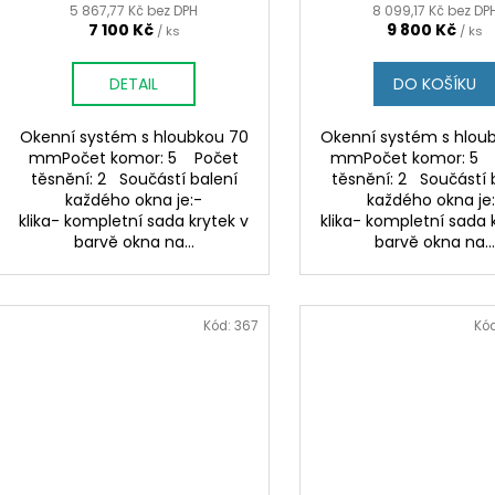
5 867,77 Kč bez DPH
8 099,17 Kč bez DP
7 100 Kč
9 800 Kč
/ ks
/ ks
DETAIL
DO KOŠÍKU
Okenní systém s hloubkou 70
Okenní systém s hlou
mmPočet komor: 5 Počet
mmPočet komor: 5 
těsnění: 2 Součástí balení
těsnění: 2 Součástí 
každého okna je:-
každého okna je
klika- kompletní sada krytek v
klika- kompletní sada 
barvě okna na...
barvě okna na..
Kód:
367
Kó