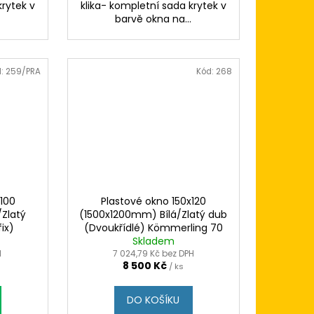
krytek v
klika- kompletní sada krytek v
.
barvě okna na...
d:
259/PRA
Kód:
268
x100
Plastové okno 150x120
Zlatý
(1500x1200mm) Bílá/Zlatý dub
ix)
(Dvoukřídlé) Kömmerling 70
AD
Skladem
AD
H
7 024,79 Kč bez DPH
8 500 Kč
/ ks
DO KOŠÍKU