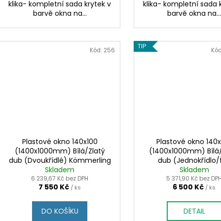
klika- kompletní sada krytek v
klika- kompletní sada 
barvě okna na...
barvě okna na..
TIP
Kód:
256
Kó
Plastové okno 140x100
Plastové okno 140
(1400x1000mm) Bílá/Zlatý
(1400x1000mm) Bílá/
dub (Dvoukřídlé) Kömmerling
dub (Jednokřídlo/f
Skladem
70 AD
Kömmerling 70 
Skladem
6 239,67 Kč bez DPH
5 371,90 Kč bez DP
7 550 Kč
6 500 Kč
/ ks
/ ks
DO KOŠÍKU
DETAIL