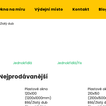
kna na míru
Výdejní místo
Kontakt
Blo
Zlatý dub
Co potřebujete najít?
HLEDAT
Jednokřídlá
Jednokřídlá/Fix
Doporučujeme
Nejprodávanější
Plastové okno
Plastové o
120x100
210x150
(1200x1000mm)
(2100x150
Bílá/Zlatý dub
Bílá/Zlatý 