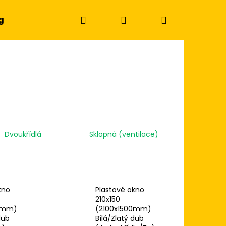
Hledat
Přihlášení
Nákupní
g
košík
Dvoukřídlá
Sklopná (ventilace)
kno
Plastové okno
210x150
Následující
0mm)
(2100x1500mm)
dub
Bílá/Zlatý dub