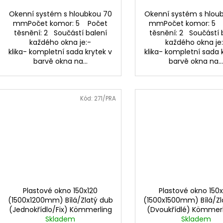
Okenní systém s hloubkou 70
Okenní systém s hlou
mmPočet komor: 5 Počet
mmPočet komor: 5 
těsnění: 2 Součástí balení
těsnění: 2 Součástí 
každého okna je:-
každého okna je
klika- kompletní sada krytek v
klika- kompletní sada 
barvě okna na...
barvě okna na..
Kód:
271/PRA
Plastové okno 150x120
Plastové okno 150x
(1500x1200mm) Bílá/Zlatý dub
(1500x1500mm) Bílá/Zl
(Jednokřídlo/Fix) Kömmerling
(Dvoukřídlé) Kömmerl
Skladem
70 AD
Skladem
AD