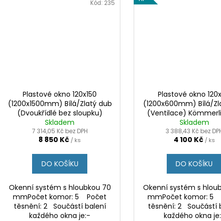
Kód:
235
Plastové okno 120x150
Plastové okno 120
(1200x1500mm) Bílá/Zlatý dub
(1200x600mm) Bílá/Zl
(Dvoukřídlé bez sloupku)
(Ventilace) Kömmerl
Kömmerling 70 AD
Skladem
Skladem
AD
7 314,05 Kč bez DPH
3 388,43 Kč bez DP
8 850 Kč
4 100 Kč
/ ks
/ ks
DO KOŠÍKU
DO KOŠÍKU
Okenní systém s hloubkou 70
Okenní systém s hlou
mmPočet komor: 5 Počet
mmPočet komor: 5 
těsnění: 2 Součástí balení
těsnění: 2 Součástí 
každého okna je:-
každého okna je