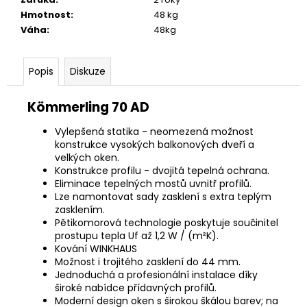
Hmotnost
:
48 kg
Váha
:
48kg
Popis
Diskuze
Kömmerling 70 AD
Vylepšená statika - neomezená možnost
konstrukce vysokých balkonových dveří a
velkých oken.
Konstrukce profilu - dvojitá tepelná ochrana.
Eliminace tepelných mostů uvnitř profilů.
Lze namontovat sady zasklení s extra teplým
zasklením.
Pětikomorová technologie poskytuje součinitel
prostupu tepla Uf až 1,2 W / (m²K).
Kování WINKHAUS
Možnost i trojitého zasklení do 44 mm.
Jednoduchá a profesionální instalace díky
široké nabídce přídavných profilů.
Moderní design oken s širokou škálou barev; na