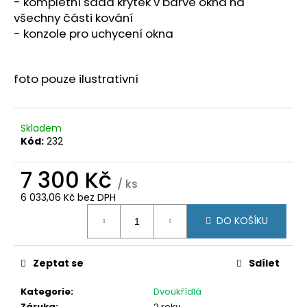
č
-
kompletní sada krytek v barvě okna na
u
všechny části kování
j
- konzole pro uchycení okna
e
m
e
foto pouze ilustrativní
POSUVNÉ
Skladem
DVEŘE
200X200
Kód:
232
(2000X2000)
KLIKA/KLIKA,
7 300 Kč
ZÁMEK,
/ ks
3SKLO
6 033,06 Kč bez DPH
BÍLÁ/ANTRACIT
Měrná
34
DO KOŠÍKU
cena:
300
Kč
Zeptat se
Sdílet
Kategorie
:
Dvoukřídlá
Záruka
:
2 roky