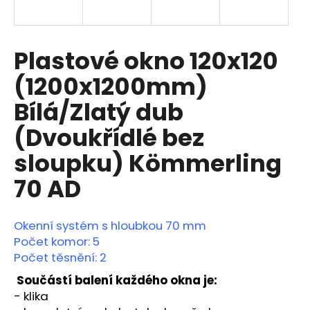
a
j
í
Plastové okno 120x120
t
(1200x1200mm)
?
Bílá/Zlatý dub
(Dvoukřídlé bez
sloupku) Kömmerling
HLEDAT
70 AD
D
Okenní systém s hloubkou 70 mm
o
Počet komor: 5
p
Počet těsnění: 2
o
Součástí balení každého okna je:
r
u
- klika