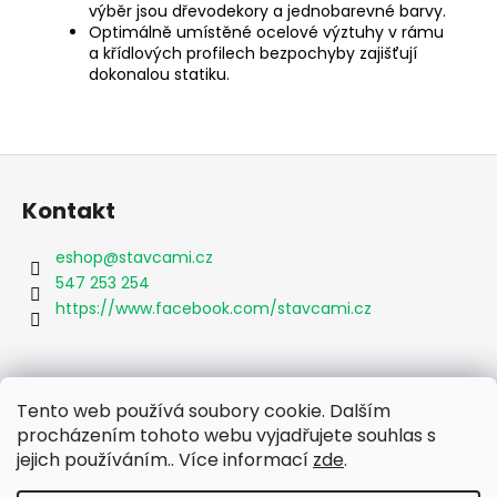
výběr jsou dřevodekory a jednobarevné barvy.
Optimálně umístěné ocelové výztuhy v rámu
a křídlových profilech bezpochyby zajišťují
dokonalou statiku.
Z
á
Kontakt
p
a
eshop
@
stavcami.cz
t
547 253 254
í
https://www.facebook.com/stavcami.cz
Informace pro vás
Tento web používá soubory cookie. Dalším
procházením tohoto webu vyjadřujete souhlas s
Obchodní podmínky
jejich používáním.. Více informací
zde
.
Podmínky ochrany osobních údajů