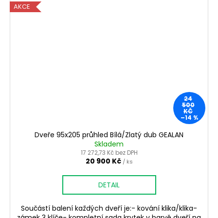
AKCE
24
500
KČ
–14 %
Dveře 95x205 průhled Bílá/Zlatý dub GEALAN
Skladem
17 272,73 Kč bez DPH
20 900 Kč
/ ks
DETAIL
Součástí balení každých dveří je:- kování klika/klika-
zámek 3 klíče- kompletní sada krytek v barvě dveří na