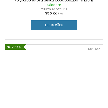
Polykarbonátová deska 1050x1000x10mm bronz
Skladem
289,26 Kč bez DPH
350 Kč
/ ks
DO KOŠÍKU
NOVINKA
Kód:
546