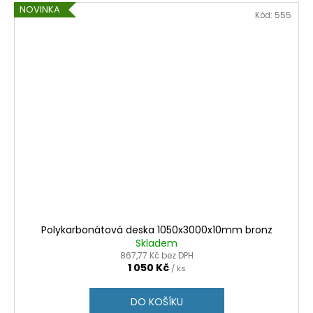
NOVINKA
Kód:
555
Polykarbonátová deska 1050x3000x10mm bronz
Skladem
867,77 Kč bez DPH
1 050 Kč
/ ks
DO KOŠÍKU