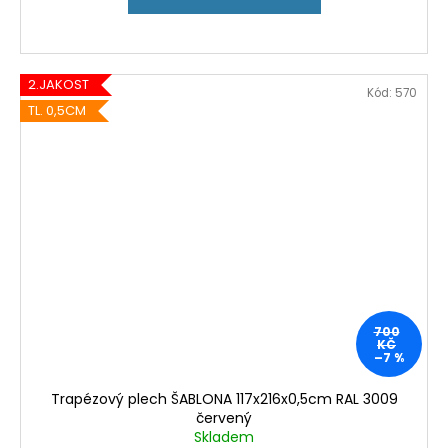
2.JAKOST
Kód:
570
TL. 0,5CM
700
KČ
–7 %
Trapézový plech ŠABLONA 117x216x0,5cm RAL 3009
červený
Skladem