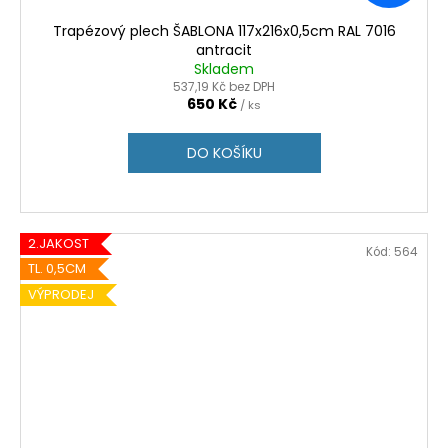
Trapézový plech ŠABLONA 117x216x0,5cm RAL 7016
antracit
Skladem
537,19 Kč bez DPH
650 Kč
/ ks
DO KOŠÍKU
2.JAKOST
Kód:
564
TL. 0,5CM
VÝPRODEJ