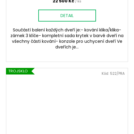
22 500 Kč
/ ks
DETAIL
Součástí balení každých dveří je:- kování klika/klika-
zámek 3 klíče- kompletní sada krytek v barvě dveří na
všechny části kování- konzole pro uchycení dveří Ve
dveřích je...
TROJSKLO
Kód:
522/PRA