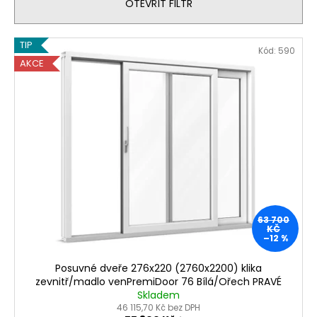
n
č
OTEVŘÍT FILTR
u
í
j
p
V
TIP
e
Kód:
590
r
ý
m
AKCE
o
e
p
d
i
u
s
PLASTOVÉ
k
OKNO
p
90X150
t
r
(900X1500MM)
ů
BÍLÁ/BÍLÁ
o
TROJSKLO
d
KÖMMERLING
76
u
AD
63 700
k
KČ
5
–12 %
t
950
Kč
ů
Posuvné dveře 276x220 (2760x2200) klika
zevnitř/madlo venPremiDoor 76 Bílá/Ořech PRAVÉ
Skladem
46 115,70 Kč bez DPH