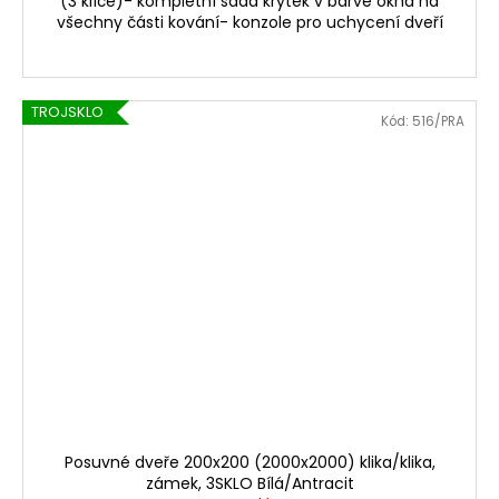
(3 klíče)- kompletní sada krytek v barvě okna na
všechny části kování- konzole pro uchycení dveří
TROJSKLO
Kód:
516/PRA
Posuvné dveře 200x200 (2000x2000) klika/klika,
zámek, 3SKLO Bílá/Antracit