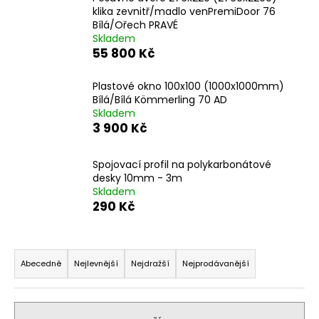
klika zevnitř/madlo venPremiDoor 76
a
Bílá/Ořech PRAVÉ
j
Skladem
í
55 800 Kč
t
Plastové okno 100x100 (1000x1000mm)
?
Bílá/Bílá Kömmerling 70 AD
Skladem
3 900 Kč
Spojovací profil na polykarbonátové
HLEDAT
desky 10mm - 3m
Skladem
290 Kč
D
o
Ř
p
a
Abecedně
Nejlevnější
Nejdražší
Nejprodávanější
o
z
r
e
u