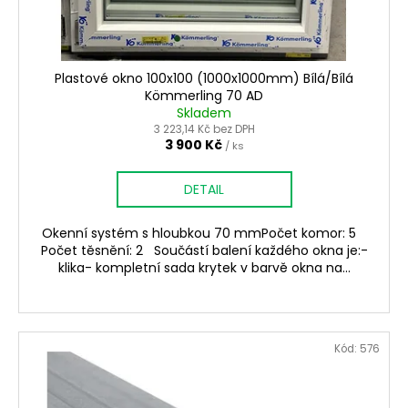
Plastové okno 100x100 (1000x1000mm) Bílá/Bílá
Kömmerling 70 AD
Skladem
3 223,14 Kč bez DPH
3 900 Kč
/ ks
DETAIL
Okenní systém s hloubkou 70 mmPočet komor: 5
Počet těsnění: 2 Součástí balení každého okna je:-
klika- kompletní sada krytek v barvě okna na...
Kód:
576