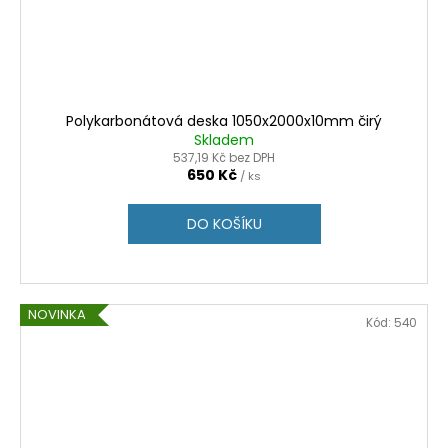
Polykarbonátová deska 1050x2000x10mm čirý
Skladem
537,19 Kč bez DPH
650 Kč
/ ks
DO KOŠÍKU
NOVINKA
Kód:
540