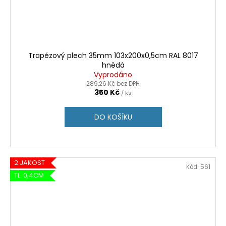
Trapézový plech 35mm 103x200x0,5cm RAL 8017
hnědá
Vyprodáno
289,26 Kč bez DPH
350 Kč
/ ks
DO KOŠÍKU
2.JAKOST
Kód:
561
TL. 0,4CM