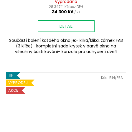
Vyprodáno
28 347,11 Kč bez DPH
34 300 Kč
/ ks
DETAIL
Součástí balení každého okna je:- klika/klika, zámek FAB
(3 klíče)- kompletní sada krytek v barvě okna na
všechny části kování- konzole pro uchycení dveří
TIP
Kód:
514/PRA
VÝPRODEJ
AKCE