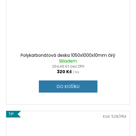
Polykarbonátová deska 1050x1000x10mm čirý
Skladem
264,46 Kč bez DPH
320 Kč
/ ks
DO KOŠÍKU
TIP
Kód:
528/PRA