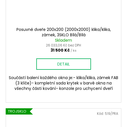
Posuvné dveře 200x200 (2000x2000) klika/klika,
zámek, 3SKLO Bílá/Bílá
Skladem
26 033,06 Kč bez DPH
31 500 Kč
/ ks
DETAIL
Součástí balení každého okna je:- klika/klika, zámek FAB
(3 klíče)- kompletní sada krytek v barvě okna na
všechny části kování- konzole pro uchycení dveří
TROJSKLO
Kód:
519/PRA