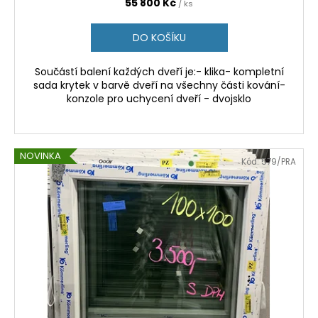
55 800 Kč
/ ks
DO KOŠÍKU
Součástí balení každých dveří je:- klika- kompletní
sada krytek v barvě dveří na všechny části kování-
konzole pro uchycení dveří - dvojsklo
NOVINKA
Kód:
579/PRA