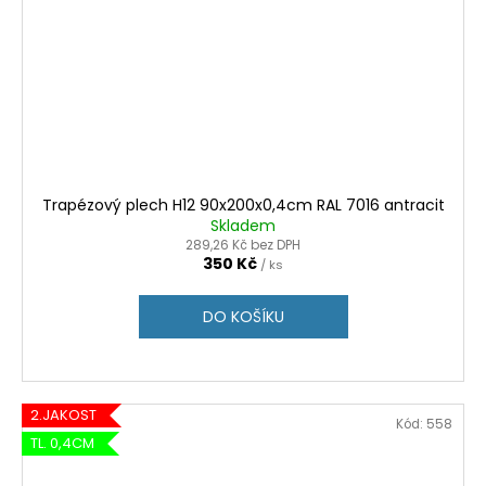
Trapézový plech H12 90x200x0,4cm RAL 7016 antracit
Skladem
289,26 Kč bez DPH
350 Kč
/ ks
DO KOŠÍKU
2.JAKOST
Kód:
558
TL. 0,4CM