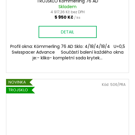
TROJSKLO Kömmerling 76 AD
Skladem
4 917,36 Kč bez DPH
5 950 Kč
/ ks
DETAIL
Profil okna: Kömmerling 76 AD Sklo: 4/18/4/18/4 U=0,5
Swisspacer Advance Součástí balení každého okna
je:- klika- kompletní sada krytek...
NOVINKA
Kód:
506/PRA
TROJSKLO