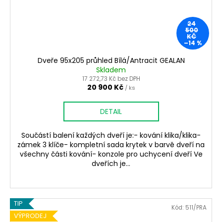
24
500
KČ
–14 %
Dveře 95x205 průhled Bílá/Antracit GEALAN
Skladem
17 272,73 Kč bez DPH
20 900 Kč
/ ks
DETAIL
Součástí balení každých dveří je:- kování klika/klika-
zámek 3 klíče- kompletní sada krytek v barvě dveří na
všechny části kování- konzole pro uchycení dveří Ve
dveřích je...
TIP
Kód:
511/PRA
VÝPRODEJ