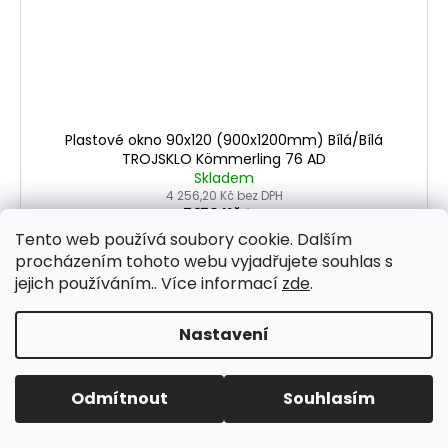
Plastové okno 90x120 (900x1200mm) Bílá/Bílá
TROJSKLO Kömmerling 76 AD
Skladem
4 256,20 Kč bez DPH
5 150 Kč
/ ks
Tento web používá soubory cookie. Dalším
procházením tohoto webu vyjadřujete souhlas s
DETAIL
jejich používáním.. Více informací
zde
.
Profil okna: Kömmerling 76 AD Sklo: 4/18/4/18/4 U=0,5
Swisspacer Advance Součástí balení každého okna
Nastavení
je:- klika- kompletní sada krytek...
Odmítnout
Souhlasím
TROJSKLO
Kód:
503