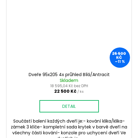
25 500
KČ
–11 %
Dveře 95x205 4x průhled Bílá/Antracit
Skladem
18 595,04 Kč bez DPH
22 500 Kč
/ ks
DETAIL
Součástí balení každých dveří je:- kování klika/klika-
zámek 3 klíče- kompletní sada krytek v barvě dveří na
všechny části kování- konzole pro uchycení dveří Ve