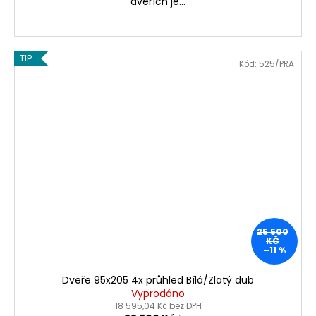
dveřích je...
TIP
Kód:
525/PRA
25 500
KČ
–11 %
Dveře 95x205 4x průhled Bílá/Zlatý dub
Vyprodáno
18 595,04 Kč bez DPH