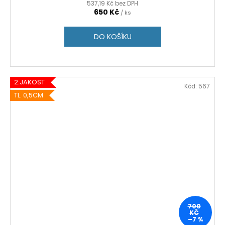
537,19 Kč bez DPH
650 Kč
/ ks
DO KOŠÍKU
2.JAKOST
Kód:
567
TL. 0,5CM
700
KČ
–7 %