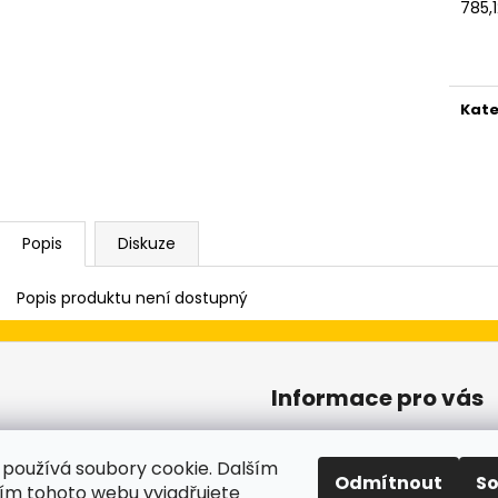
DVEŘE 95X205 PRŮHLED BÍLÁ/ZLATÝ
PLASTOVÉ OKNO
785,
DUB GEALAN
(1000X1000MM) 
Měr
KÖMMERLING 76
cena
20 900 Kč
Původně:
24 500 Kč
5 100 Kč
Kate
Popis
Diskuze
Popis produktu není dostupný
Informace pro vás
Obchodní podmínky
používá soubory cookie. Dalším
Podmínky ochrany osobníc
Odmítnout
S
m tohoto webu vyjadřujete