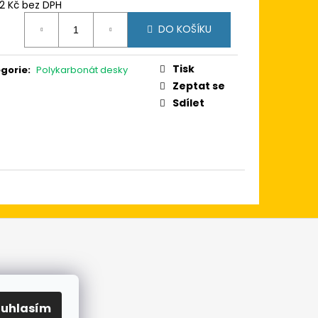
 100X100
12 Kč bez DPH
BÍLÁ/BÍLÁ TROJSKLO
ná
 AD
DO KOŠÍKU
:
Tisk
gorie
:
Polykarbonát desky
Zeptat se
Sdílet
h údajů
ouhlasím