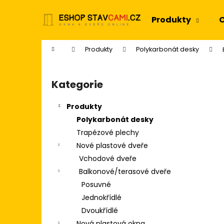
K
Přejít
na
o
Produkty
O
obsah
Zpět
Zpět
š
do
do
í
Domů
Produkty
Polykarbonát desky
k
obchodu
obchodu
P
o
Kategorie
Přeskočit
s
kategorie
t
Produkty
r
Polykarbonát desky
a
Trapézové plechy
n
Nové plastové dveře
n
Vchodové dveře
í
Balkonové/terasové dveře
p
Posuvné
a
Jednokřídlé
n
Dvoukřídlé
e
Nová plastová okna