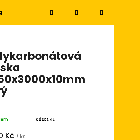
Hledat
Přihlášení
Nákupní
g
košík
lykarbonátová
ska
050x3000x10mm
rý
adem
Kód:
546
Následující
0 Kč
/ ks