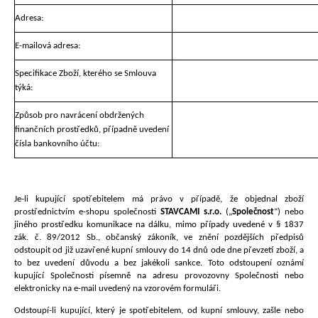
Adresa:
E-mailová adresa:
Specifikace Zboží, kterého se Smlouva
týká:
Způsob pro navrácení obdržených
finančních prostředků, případně uvedení
čísla bankovního účtu:
Je-li kupující spotřebitelem má právo v případě, že objednal zboží
prostřednictvím e-shopu společnosti
STAVCAMI s.r.o.
(„
Společnost
“) nebo
jiného prostředku komunikace na dálku, mimo případy uvedené v § 1837
zák. č. 89/2012 Sb., občanský zákoník, ve znění pozdějších předpisů
odstoupit od již uzavřené kupní smlouvy do 14 dnů ode dne převzetí zboží, a
to bez uvedení důvodu a bez jakékoli sankce. Toto odstoupení oznámí
kupující Společnosti písemně na adresu provozovny Společnosti nebo
elektronicky na e-mail uvedený na vzorovém formuláři.
Odstoupí-li kupující, který je spotřebitelem, od kupní smlouvy, zašle nebo