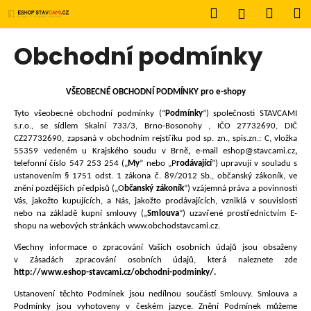
K
Přejít
Hledat
Náku
M
Přihlášen
na
o
obsah
Zpět
Zpět
košík
š
Obchodní podmínky
í
C
k
o
VŠEOBECNÉ OBCHODNÍ PODMÍNKY pro e-shopy
p
Tyto všeobecné obchodní podmínky (“
Podmínky
”) společnosti
STAVCAMI
o
s.r.o.
, se sídlem
Skalní 733/3, Brno-Bosonohy
, IČO
27732690, DIČ
CZ27732690
, zapsaná v obchodním rejstříku pod sp. zn.
, spis.zn.: C, vložka
t
55359
vedeném u
Krajského soudu v Brně
,
e
-mail
eshop@stavcami.cz
,
ř
telefonní číslo
547 253 254
(
„
My
” nebo
„P
rodávající
”) upravují
v souladu s
ustanovením § 1751 odst. 1 zákona č. 89/2012 Sb., občanský zákoník, ve
e
znění pozdějších předpisů („O
bčanský zákoník
“) vzájemná práva a povinnosti
b
Vás, jakožto kupujících, a Nás, jakožto prodávajících, vzniklá v souvislosti
nebo na základě kupní smlouvy („
Smlouva
“) uzavřené prostřednictvím E-
u
shopu na webových stránkách www.obchodstavcami.cz
.
j
Všechny informace o zpracování Vašich osobních údajů jsou obsaženy
e
v Zásadách zpracování osobních údajů, která naleznete zde
t
http://www.eshop-stavcami.cz/obchodni-podminky/.
e
Ustanovení těchto Podmínek jsou nedílnou součástí Smlouvy. Smlouva a
n
Podmínky jsou vyhotoveny v českém jazyce. Znění Podmínek můžeme