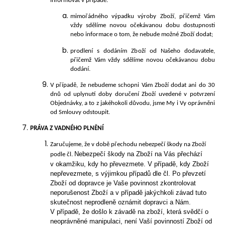
informovat v případě:
mimořádného výpadku výroby Zboží, přičemž Vám
vždy sdělíme novou očekávanou dobu dostupnosti
nebo informace o tom, že nebude možné Zboží dodat;
prodlení s dodáním Zboží od Našeho dodavatele,
přičemž Vám vždy sdělíme novou očekávanou dobu
dodání.
V případě, že nebudeme schopni Vám Zboží dodat ani do 30
dnů od uplynutí doby doručení Zboží uvedené v potvrzení
Objednávky, a to z jakéhokoli důvodu, jsme My i Vy oprávněni
od Smlouvy odstoupit.
PRÁVA
Z VADNÉHO PLNĚNÍ
Zaručujeme, že v době přechodu nebezpečí škody na Zboží
Nebezpečí škody na Zboží na Vás přechází
podle čl.
v okamžiku, kdy ho převezmete. V případě, kdy Zboží
nepřevezmete, s výjimkou případů d
le čl. Po převzetí
Zboží od dopravce je Vaše povinnost zkontrolovat
neporušenost Zboží a v případě jakýchkoli závad tuto
skutečnost neprodleně oznámit dopravci a Nám.
V případě, že došlo k závadě na zboží, která svědčí o
neoprávněné manipulaci, není Vaší povinností Zboží od