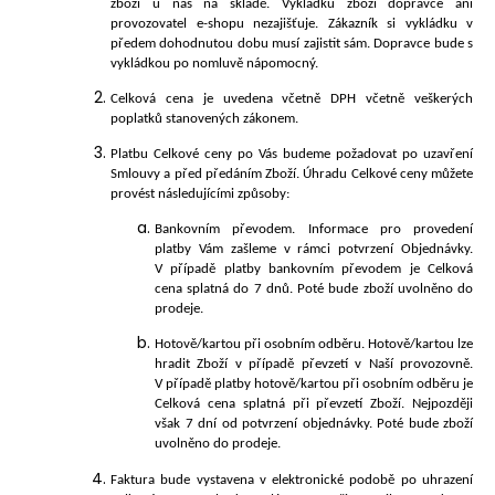
zboží u nás na skladě. Vykládku zboží dopravce ani
provozovatel e-shopu nezajišťuje. Zákazník si vykládku v
předem dohodnutou dobu musí zajistit sám. Dopravce bude s
vykládkou po nomluvě nápomocný.
Celková cena je uvedena včetně DPH včetně veškerých
poplatků stanovených zákonem.
Platbu Celkové ceny po Vás budeme požadovat po uzavření
Smlouvy a před předáním Zboží. Úhradu Celkové ceny můžete
provést následujícími
způsoby:
Bankovním převodem. Informace pro provedení
platby Vám zašleme v rámci potvrzení Objednávky.
V případě platby bankovním převodem je Celková
cena splatná do 7 dnů. Poté bude zboží uvolněno do
prodeje.
Hotově/kartou při osobním odběru. Hotově/kartou lze
hradit Zboží v případě převzetí v Naší provozovně.
V případě platby hotově/kartou při osobním odběru je
Celková cena splatná při převzetí Zboží. Nejpozději
však 7 dní od potvrzení objednávky. Poté bude zboží
uvolněno do prodeje.
Faktura bude vystavena v elektronické podobě po uhrazení