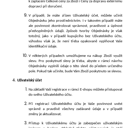
k zaplacení Celkové ceny za zboží i Ceny za dopravu externímu
dopravci při doručení.
V
případě, že máte z
řízen
Uživatelský účet, můžete učini
t
Objednávku jeho prostřednictvím. I v takovém případě máte
ale povinnost zkontrolovat správnost, pravdivost a úplnost
předvyplněných údajů. Způsob tvorby Objednávky je však
totožný, jako v případě kupujícího bez Uživatelského účtu,
výhodou však je, že není třeba opakovaně vyplňovat Vaše
identifikační údaje.
V
některých případech umožňujeme na nákup Zboží využít
slevu. Pro poskytnutí slevy je třeba, abyste v rámci návrhu
Objednávky vyplnili údaje o této slevě do předem určeného
pole. Pokud tak učiníte, bude Vám Zboží poskytnuto se slevou.
Uživatelský
účet
Na základě Vaší registrace v rámci E-shopu můžete přistupovat
do svého Uživatelského účtu.
Při registraci Uživatelského účtu je Vaše povinnost uvést
správně a pravdivě všechny zadávané údaje a v případě
změny je aktualizovat.
Přístup k Uživatelskému účtu je zabezpečen uživatelským