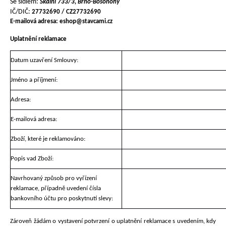
Se sídlem:
Skalní 733/3, Brno-Bosonohy
IČ/DIČ:
27732690 / CZ27732690
E-mailová adresa: eshop@stavcami.cz
Uplatnění reklamace
Datum uzavření Smlouvy:
Jméno a příjmení:
Adresa:
E-mailová adresa:
Zboží, které je reklamováno:
Popis vad Zboží:
Navrhovaný způsob pro vyřízení
reklamace, případně uvedení čísla
bankovního účtu pro poskytnutí slevy:
Zároveň žádám o vystavení potvrzení o uplatnění reklamace s uvedením, kdy