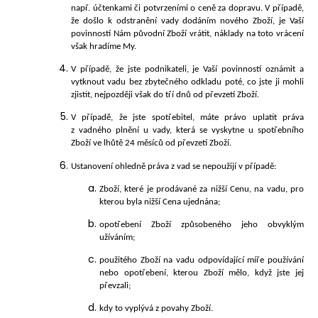
např. účtenkami či potvrzeními o ceně za dopravu. V případě,
že došlo k odstranění vady dodáním nového Zboží, je Vaší
povinností Nám původní Zboží vrátit, náklady na toto vrácení
však hradíme My.
V případě, že jste podnikateli, je Vaší povinností oznámit a
vytknout vadu bez zbytečného odkladu poté, co jste ji mohli
zjistit, nejpozději však do tří dnů od převzetí Zboží.
V případě, že jste spotřebitel, máte právo uplatit práva
z vadného plnění u vady, která se vyskytne u spotřebního
Zboží ve lhůtě 24 měsíců od převzetí Zboží.
Ustanovení ohledně práva z vad se nepoužijí v případě:
Zboží, které je prodávané za nižší Cenu, na vadu, pro
kterou byla nižší Cena ujednána;
opotřebení Zboží způsobeného jeho obvyklým
užíváním;
použitého Zboží na vadu odpovídající míře používání
nebo opotřebení, kterou Zboží mělo, když jste jej
převzali;
kdy to vyplývá z povahy Zboží.