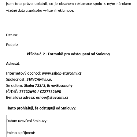
jsem toto právo uplatnil, co je obsahem reklamace spolu s mým nárokem
včetně data a způsobu vyřízení reklamace.
Datum:
Podpis:
Příloha č. 2 - Formulář pro odstoupení od Smlouvy
Adresát:
Internetový obchod:
www.eshop-stavcami.cz
Společnost:
STAVCAMI s.r.o.
Se sídlem:
Skalní 733/3, Brno-Bosonohy
IČ/DIČ:
27732690 / CZ27732690
E-mailová adresa:
eshop@stavcami.cz
Tímto prohlašuji, že odstupuji od Smlouvy:
Datum uzavření Smlouvy:
Jméno a příjmení: