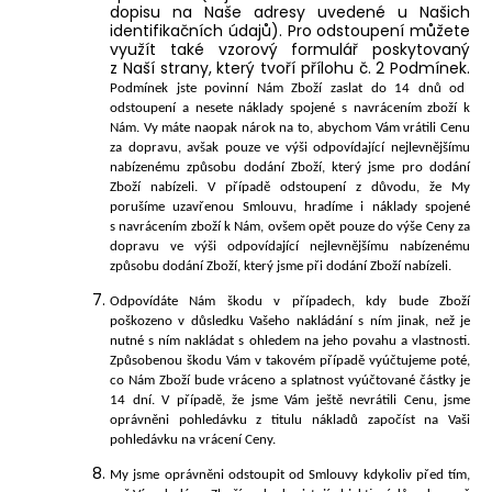
dopisu na Naše adresy uvedené u Našich
identifikačních údajů). Pro odstoupení můžete
využít také vzorový formulář poskytovaný
z Naší strany, který tvoří přílohu č. 2 Podmínek.
Podmínek jste povinní Nám Zboží zaslat do 14 dnů od
odstoupení a nesete náklady spojené s navrácením zboží k
Nám. Vy máte naopak nárok na to, abychom Vám vrátili Cenu
za dopravu, avšak pouze ve výši
odpovídající nejlevnějšímu
nabízenému způsobu dodání Zboží, který jsme pro dodání
Zboží nabízeli. V případě odstoupení z důvodu, že My
porušíme uzavřenou Smlouvu, hradíme i náklady spojené
s navrácením zboží k Nám, ovšem opět pouze do výše Ceny za
dopravu ve výši
odpovídající nejlevnějšímu nabízenému
způsobu dodání Zboží, který jsme při dodání Zboží nabízeli.
Odpovídáte Nám škodu v případech, kdy bude Zboží
poškozeno v důsledku Vašeho nakládání s ním jinak, než je
nutné s ním nakládat s ohledem na jeho povahu a vlastnosti.
Způsobenou škodu Vám v takovém případě vyúčtujeme poté,
co Nám Zboží bude vráceno a splatnost vyúčtované částky je
14 dní. V případě, že jsme Vám ještě nevrátili Cenu, jsme
oprávněni pohledávku z titulu nákladů započíst na Vaši
pohledávku na vrácení Ceny.
My jsme oprávněni odstoupit od Smlouvy kdykoliv před tím,