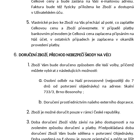
Celkové ceny a bude zaslána na Vaši e-mailovou adresu.
Faktura bude též fyzicky přiložena ke Zboží a dostupná
v Uživatelském úču.
Vlastnické právo ke Zboží na Vás přechází až poté, co zaplatíte
Celkovou cenu a Zboží převezmete. V případě platby
bankovním převodem je Celková cena zaplacena připsáním na
Náš účet, v ostatních případech je zaplacena v okamžik
provedení platby.
DORUČENÍ
ZBOŽÍ, PŘECHOD NEBEZPEČÍ ŠKODY NA VĚCI
Zboží Vám bude doručeno způsobem dle Vaší volby, přičemž
můžete vybírat z následujících
možností:
Osobní odběr na Naší provozovně (nejpozději do 7
dnů od potvrzení objednávky) na adrese:
Skalní
733/3, Brno-Bosonohy
;
Doručení prostřednictvím našeho externího dopravce.
Zboží je možné doručit pouze v rámci České
republiky.
Doba doručení Zboží vždy závisí na jeho dostupnosti a na
zvoleném způsobu doručení a platby. Předpokládaná doba
doručení Zboží Vám bude sdělena v potvrzení Objednávky.
Doba uvedená na E-shopu je pouze orientační a může se lišit