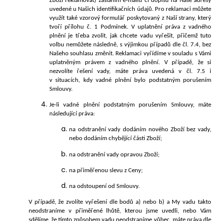
Zboží reklamovat) zasláním e-mailu či dopisu na Naše adresy
uvedené u Našich identifikačních údajů. Pro reklamaci můžete
využít také vzorový formulář poskytovaný z Naší strany, k
terý
tvoří přílohu č. 1 Podmí
nek. V uplatnění práva z vadného
plnění je třeba zvolit, jak chcete vadu vyřešit, přičemž tuto
volbu nemůžete následně, s výjimkou případů dle čl. 7.4, bez
Našeho souhlasu změnit. Reklamaci vyřídíme v souladu s Vámi
uplatněným právem z vadného plnění. V případě, že si
nezvolíte řešení vady, máte práva uvedená v čl. 7.5 i
v situacích, kdy vadné plnění bylo podstatným porušením
Smlouvy.
Je-li vadné plnění podstatným porušením Smlouvy, máte
následující práva:
na odstranění vady dodáním nového Zboží bez vady,
nebo dodáním chybějící části Zboží;
na odstranění vady opravou Zboží;
na přiměřenou slevu z Ceny;
na odstoupení od Smlouvy.
V případě, že zvolíte vyřešení dle bodů a) nebo b) a My vadu takto
neodstraníme v přiměřené lhůtě, kterou jsme uvedli, nebo Vám
sdělíme, že tímto způsobem vadu neodstraníme vůbec, máte práva dle