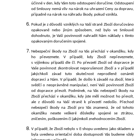
účinné v den, kdy Vám toto odstoupení doručíme. Odstoupení
od Smlouvy nemá vliv na nárok na uhrazení Ceny za dopravu,
případně na nárok na náhradu škody, pokud vznikla.
Pokud je z důvodů vzniklých na Vaší straně Zboží doručováno
opakovaně nebo jiným způsobem, než bylo ve Smlouvě
dohodnuto, je Vaší povinností nahradit Nám náklady s tímto
opakovaným doručením spojené.
Nebezpeční škody na Zboží na Vás přechází v okamžiku, kdy
ho převezmete. V případě, kdy Zboží nepřevezmete,
s výjimkou případů dle čl.
Po převzetí Zboží od dopravce je
Vaše povinnost zkontrolovat neporušenost Zboží a v případě
jakýchkoli závad tuto skutečnost neprodleně oznámit
dopravci a Nám. V případě, že došlo k závadě na zboží, která
svědčí o neoprávněné manipulaci, není Vaší povinností Zboží
od dopravce převzít.
Podmínek, na Vás nebezpečí škody na
Zboží přechází v okamžiku, kdy jste měli možnost ho převzít,
ale z důvodů na Vaší straně k převzetí nedošlo. Přechod
nebezpečí škody na Zboží pro Vás znamená, že od tohoto
okamžiku nesete veškeré důsledky spojené se ztrátou,
zničení
m, poškozením či jakýmkoli znehodnocením Zboží.
V případě, že Zboží nebylo v E-shopu uvedeno jako skladem a
byla uvedena orientační doba dostupnosti Vás budeme vždy