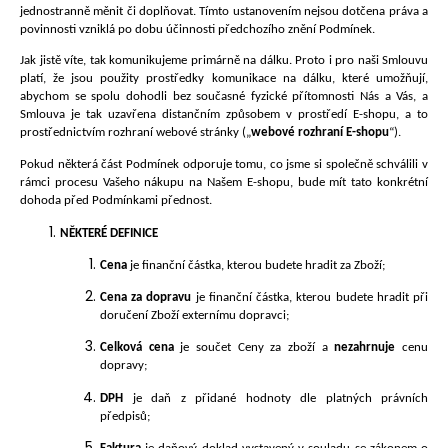
jednostranně měnit či doplňovat. Tímto ustanovením nejsou dotčena práva a
a
povinnosti vzniklá po dobu účinnosti předchozího znění Podmínek.
j
Jak jistě víte, tak komunikujeme primárně na dálku. Proto i pro naši Smlouvu
í
platí, že jsou použity prostředky komunikace na dálku, které umožňují,
t
abychom se spolu dohodli bez současné fyzické přítomnosti Nás a Vás, a
Smlouva je tak uz
avřena distančním způsobem v prostředí E-shopu, a to
?
prostřednictvím rozhraní webové stránky („
webové rozhraní E-shopu
“).
Pokud některá část Podmínek odporuje tomu, co jsme si společně schválili v
rámci procesu Vašeho nákupu na Našem E-shopu, bude mít tato konkrétní
dohoda před Podmínkami přednost.
HLEDAT
NĚKTERÉ DEFINICE
Cena
je finanční částka, kterou budete hradit za Zboží;
Cena za dopravu
je finanční částka, kterou budete hradit při
D
doručení Zboží externímu dopravci;
o
Celková cena
je součet Ceny za zboží a
nezahrnuje
cenu
p
dopravy;
o
DPH
je daň z přidané hodnoty dle platných právních
r
předpisů;
u