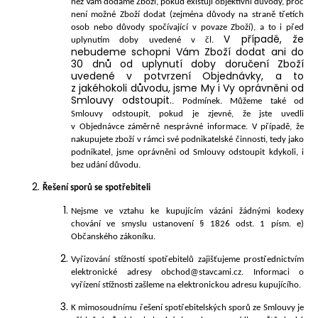
než Vám dodáme Zboží, pokud existují objektivní důvody, proč
není možné Zboží dodat (zejména důvody na straně třetích
osob nebo důvody spočívající v povaze Zboží), a to i před
V případě, že
uplynutím doby uvedené v čl.
nebudeme schopni Vám Zboží dodat ani do
30 dnů od uplynutí doby doručení Zboží
uvedené v potvrzení Objednávky, a to
z jakéhokoli důvodu, jsme My i Vy oprávněni od
Smlouvy odstoupit.
. Podmínek. Můžeme také od
Smlouvy odstoupit, pokud je zjevné, že jste uvedli
v Objednávce záměrně nesprávné informace. V případě, že
nakupujete zboží v rámci své podnikatelské činnosti, tedy jako
podnikatel, jsme oprávněni od Smlouvy odstoupit kdykoli, i
bez udání důvodu.
Řešení sporů se spotřebiteli
Nejsme ve vztahu ke kupujícím vázáni žádnými kodexy
chování ve smyslu ustanovení § 1826 odst. 1 písm. e)
Občanského zákoníku.
Vyřizování stížností spotřebitelů zajišťujeme prostřednictvím
elektronické adresy obchod@stavcami.cz
.
Informaci o
vyřízení stížnosti zašleme na elektronickou adresu kupujícího.
K mimosoudnímu řešení spotřebitelských sporů ze Smlouvy je