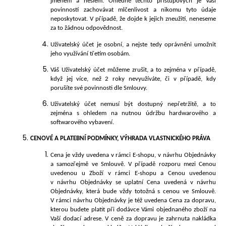
jménem a heslem. Ohledně těchto přístupových je Vaší
povinností zachovávat mlčenlivost a nikomu tyto údaje
neposkytovat. V případě, že dojde k jejich zneužití, neneseme
za to žádnou odpovědnost.
Uživatelský účet je osobní, a nejste tedy oprávněni umožnit
jeho využívání třetím osobám.
Váš Uživatelský účet můžeme zrušit, a to zejména v případě,
když jej více, než 2 roky nevyužíváte, či v případě, kdy
porušíte své povinnosti dle Smlouvy.
Uživatelský účet nemusí být dostupný nepřetržitě, a to
zejména s ohledem na nutnou údržbu hardwarového a
softwarového vybavení.
CENOVÉ
A PLATEBNÍ PODMÍNKY, VÝHRADA VLASTNICKÉHO PRÁVA
Cena je vždy uvedena v rámci E-shopu, v návrhu Objednávky
a samozřejmě ve Smlouvě. V případě rozporu mezi Cenou
uvedenou u Zboží v rámci E-shopu a Cenou uvedenou
v návrhu Objednávky se uplatní Cena uvedená v návrhu
Objednávky, která bude vždy totožná s cenou ve Smlouvě.
V rámci návrhu Objednávky je též uvedena Cena za dopravu,
kterou budete platit při dodávce Vámi objednaného zboží na
Vaší dodací adrese. V ceně za dopravu je zahrnuta nakládka