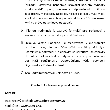
V případě vyšší moci nebo událostí, které nelze předvídat
(přírodní katastrofa, pandemie, provozní poruchy, výpadky
subdodavatelů apod.), neneseme odpovědnost za škodu
způsobenou v důsledku nebo souvislosti s případy vyšší moci,
a pokud stav vyšší moci trvá po dobu delší než 10 dnů, máme
My i Vy právo od Smlouvy odstoupit.
Přílohou Podmínek je vzorový formulář pro reklamaci a
vzorový formulář pro odstoupení od Smlouvy.
Smlouva včetně Podmínek je archivována v elektronické
podobě u Nás, ale není Vám přístupná. Vždy však tyto
Podmínky a potvrzení Objednávky se shrnutím Objednávky
obdržíte e-mailem a budete tedy mít vždy přístup ke Smlouvě i
bez Naší součinnosti. Doporučujeme vždy potvrzení
Objednávky a Podmínky uložit.
Tyto Podmínky nabývají účinnosti 1.1.2023.
Příloha č. 1 -
Formulář pro reklamaci
Adresát:
Internetový obchod:
www.eshop-stavcami.cz
Společnost:
STAVCAMI s.r.o.