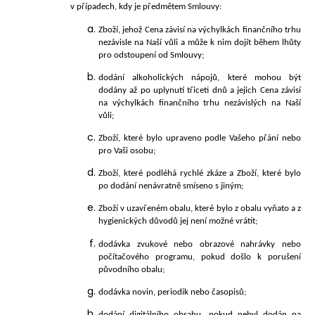
v případech, kdy je předmětem Smlouvy:
Zboží, jehož Cena závisí na výchylkách finančního trhu
nezávisle na Naší vůli a může k nim dojít během lhůty
pro odstoupení od Smlouvy;
dodání alkoholických nápojů, které mohou být
dodány až po uplynutí třiceti dnů a jejich Cena závisí
na výchylkách finančního trhu nezávislých na Naší
vůli;
Zboží, které bylo upraveno podle Vašeho přání nebo
pro Vaši osobu;
Zboží, které podléhá rychlé zkáze a Zboží, které bylo
po dodání nenávratně smíseno s jiným;
Zboží v uzavřeném obalu, které bylo z obalu vyňato a z
hygienických důvodů jej není možné vrátit;
dodávka zvukové nebo obrazové nahrávky nebo
počítačového programu, pokud došlo k porušení
původního obalu;
dodávka novin, periodik nebo časopisů;
dodání digitálního obsahu, pokud nebyl dodán na