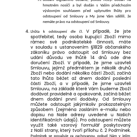
hmotném nosiči a byl dodán s Vaším předchozím
výslovným souhlasem před uplynutím lhůty pro
odstoupení od Smlouvy a My jsme Vám sdělili, že
nemáte právo na odstoupení od Smlouvy.
V případě, že jste
Lhůta k odstoupení dle čl.
spotřebitel, tedy osoba kupující Zboží mimo
rámec své podnikatelské činnosti, máte
v souladu s ustanovením §1829 občanského
zákoníku právo odstoupit od Smlouvy bez
udání důvodu ve lhůtě 14 dnů ode dne
doručení Zboží. V případě, že jsme uzavřeli
Smlouvu, jejímž předmětem je několik druhů
Zboží nebo dodání několika částí Zboží, začíná
tato lhůta běžet až dnem dodání poslední
části Zboží, a v případě, že jsme uzavřeli
Smlouvu, na základě které Vám budeme Zboží
dodávat pravidelně a opakovaně, začíná běžet
dnem dodání první dodávky. Od Smlouvy
můžete odstoupit jakýmkoliv prokazatelným
způsobem (zejména zasláním e-mailu nebo
dopisu na Naše adresy uvedené u Našich
identifikačních údajů). Pro odstoupení můžete
využít také vzorový formulář poskytovaný
z Naší strany, který tvoří přílohu č. 2 Podmínek.
Podmínek se považuje za zachovanou, pokud Nám v jejím