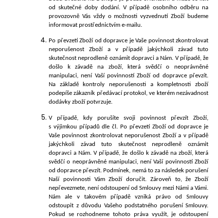
od skutečné doby dodání. V případě osobního odběru na
provozovně Vás vždy o možnosti vyzvednutí Zboží budeme
informovat prostřednictvím e-mailu.
Po převzetí Zboží od dopravce je Vaše povinnost zkontrolovat
neporušenost Zboží a v případě jakýchkoli závad tuto
skutečnost neprodleně oznámit dopravci a Nám. V případě, že
došlo k závadě na zboží, která svědčí o neoprávněné
manipulaci, není Vaší povinností Zboží od dopravce převzít.
Na základě kontroly neporušenosti a kompletnosti zboží
podepíše zákazník předávací protokol, ve kterém nezávadnost
dodávky zboží potvrzuje.
V případě, kdy porušíte svoji povinnost převzít Zboží,
s výjimkou případů dle čl.
Po převzetí Zboží od dopravce je
Vaše povinnost zkontrolovat neporušenost Zboží a v případě
jakýchkoli závad tuto skutečnost neprodleně oznámit
dopravci a Nám. V případě, že došlo k závadě na zboží, která
svědčí o neoprávněné manipulaci, není Vaší povinností Zboží
od dopravce převzít.
Podmínek, nemá to za následek porušení
Naší povinnosti Vám Zboží doručit. Zároveň to, že Zboží
nepřevezmete, není odstoupení od Smlouvy mezi Námi a Vámi.
Nám ale v takovém případě vzniká právo od Smlouvy
odstoupit z důvodu Vašeho podstatného porušení Smlouvy.
Pokud se rozhodneme tohoto práva využít, je odstoupení