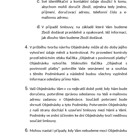
Své identifikační a kontaktní údaje sloužící k tomu,
abychom mohli doručit Zboží, zejména tedy jméno,
příjmení, doručovací adresu, telefonní číslo a e-
mailovou adresu;
V případě Smlouvy, na základě které Vám budeme
Zboží dodávat pravidelně a opakovaně, též informaci,
jak dlouho Vám budeme Zboží dodávat.
V průběhu tvorby návrhu Objednávky může až do doby jejího
vytvoření údaje měnit a kontrolovat. Po provedení kontroly
prostřednictvím stisku tlačítka „Objednat s povinností pla
tby“
Objednávku vytvoříte. Stisknutím tlačítka „Objednat s
povinností pla
tby“
potvrdite Vaše seznámení se a souhlas
s těmito Podmínkami a následně budou všechny vyplněné
informace odeslány přímo Nám.
Vaši Objednávku Vám v co nejkratší době poté, kdy Nám bude
doručena, potvrdíme zprávou odeslanou na Vaši e-mailovou
adresu zadanou v Objednávce. Součástí potvrzení bude
shrnutí Objednávky a tyto Podmínky. Potvrzením Objednávky
z naší strany dochází k uzavření Smlouvy mezi Námi a Vámi.
Podmínky ve znění účinném ke dni Objednávky tvoří nedílnou
součást Smlouvy.
Mohou nastat i případy, kdy Vám nebudeme moci Objednávku