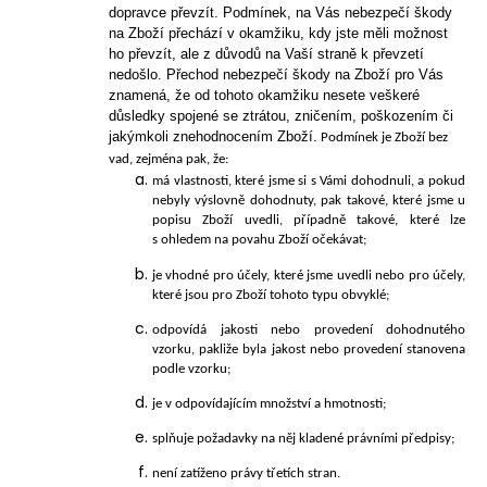
dopravce převzít. Podmínek, na Vás nebezpečí škody
na Zboží přechází v okamžiku, kdy jste
měli možnost
ho převzít, ale z důvodů na Vaší straně k převzetí
nedošlo. Přechod nebezpečí škody na Zboží pro Vás
znamená, že od tohoto okamžiku nesete veškeré
důsledky spojené se ztrátou, zničením, poškozením či
jakýmkoli znehodnocením Zboží.
Podmínek je Zboží bez
vad, zejména pak, že:
má vlastnosti, které jsme si s Vámi dohodnuli, a pokud
nebyly výslovně dohodnuty, pak takové, které jsme u
popisu Zboží uvedli, případně takové, které lze
s ohledem na povahu Zboží očekávat;
je vhodné pro účely, které jsme uvedli nebo pro účely,
které jsou pro Zboží tohoto typu obvyklé;
odpovídá jakosti nebo provedení dohodnutého
vzorku, pakliže byla jakost nebo provedení stanovena
podle vzorku;
je v odpovídajícím množství a hmotnosti;
splňuje požadavky na něj kladené právními předpisy;
není zatíženo právy třetích stran.