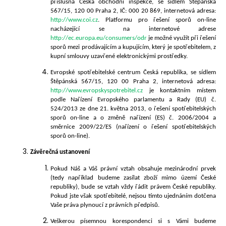
příslušná Česká obchodní inspekce, se sídlem Štěpánská
567/15, 120 00 Praha 2, IČ: 000 20 869, internetová adresa:
http://www.coi.cz
. Platformu pro řešení sporů on-line
nacházející se na internetové adrese
http://ec.europa.eu/consumers/odr
je možné využít při řešení
sporů mezi prodávajícím a kupujícím, který je spotřebitelem, z
kupní smlouvy uzavřené elektronickými prostředky.
Evropské spotřebitelské centrum Česká republika, se sídlem
Štěpánská 567/15, 120 00 Praha 2, internetová adresa:
http://www.evropskyspotrebitel.cz
je kontaktním místem
podle Nařízení Evropského parlamentu a Rady (EU) č.
524/2013 ze dne 21. května 2013, o řešení spotřebitelských
sporů on-line a o změně nařízení (ES) č. 2006/2004 a
směrnice 2009/22/ES (nařízení o řešení spotřebitelských
sporů on-line).
Závěrečná ustanovení
Pokud Náš a Váš právní vztah obsahuje mezinárodní prvek
(tedy například budeme zasílat zboží mimo území České
republiky), bude se vztah vždy řádit právem České republiky.
Pokud jste však spotřebitelé, nejsou tímto ujednáním dotčena
Vaše práva plynoucí z právních předpisů.
Veškerou písemnou korespondenci si s Vámi budeme