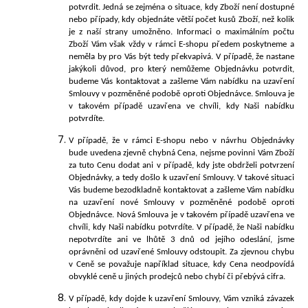
potvrdit. Jedná se zejména o situace, kdy Zboží není dostupné
nebo případy, kdy objednáte větší počet kusů Zboží, než kolik
je z naší strany umožněno. Informaci o maximálním počtu
Zboží Vám však vždy v rámci E-shopu předem poskytneme a
neměla by pro Vás být tedy překvapivá. V případě, že nastane
jakýkoli důvod, pro který nemůžeme Objednávku potvrdit,
budeme Vás kontaktovat a zašleme Vám nabídku na uzavření
Smlouvy v pozměněné podobě oproti Objednávce. Smlouva je
v takovém případě uzavřena ve chvíli, kdy Naši nabídku
potvrdíte.
V případě, že v rámci E-shopu nebo v návrhu Objednávky
bude uvedena zjevně chybná Cena, nejsme povinni Vám Zboží
za tuto Cenu dodat ani v případě, kdy jste obdrželi potvrzení
Objednávky, a tedy došlo k uzavření Smlouvy. V takové situaci
Vás budeme bezodkladně kontaktovat a zašleme Vám nabídku
na uzavření nové Smlouvy v pozměněné podobě oproti
Objednávce. Nová Smlouva je v takovém případě uzavřena ve
chvíli, kdy Naši nabídku potvrdíte. V případě, že Naši nabídku
nepotvrdíte ani ve lhůtě 3 dnů od jejího odeslání, jsme
oprávněni od uzavřené Smlouvy odstoupit. Za zjevnou chybu
v Ceně se považuje například situace, kdy Cena neodpovídá
obvyklé ceně u jiných prodejců nebo chybí či přebývá cifra.
V případě, kdy dojde k uzavření Smlouvy, Vám vzniká závazek