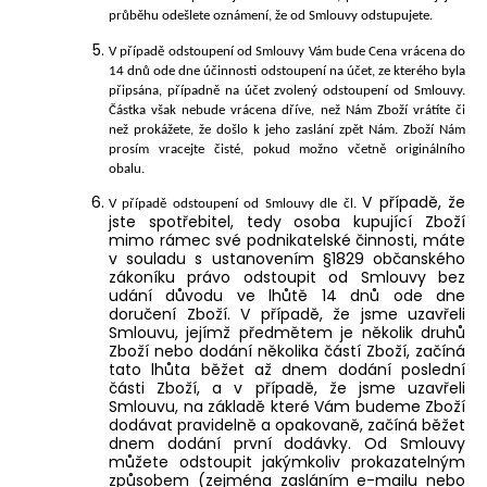
průběhu odešlete oznámení, že od Smlouvy odstupujete.
V případě odstoupení od Smlouvy Vám bude Cena vrácena do
14 dnů ode dne účinnosti odstoupení na účet, ze kterého byla
připsána, případně na účet zvolený odstoupení od Smlouvy.
Částka však nebude vrácena dříve, než Nám Zboží vrátíte či
než
prokážete, že došlo k jeho zaslání zpět Nám. Zboží Nám
prosím vracejte čisté, pokud možno včetně originálního
obalu.
V případě, že
V případě odstoupení od Smlouvy dle čl.
jste spotřebitel, tedy osoba kupující Zboží
mimo rámec své podnikatelské činnosti, máte
v souladu s ustanovením §1829 občanského
zákoníku právo odstoupit od Smlouvy bez
udání důvodu ve lhůtě 14 dnů ode dne
doručení Zboží. V případě, že jsme uzavřeli
Smlouvu, jejímž předmětem je několik druhů
Zboží nebo dodání několika částí Zboží, začíná
tato lhůta běžet až dnem dodání poslední
části Zboží, a v případě, že jsme uzavřeli
Smlouvu, na základě které Vám budeme Zboží
dodávat pravidelně a opakovaně, začíná běžet
dnem dodání první dodávky. Od Smlouvy
můžete odstoupit jakýmkoliv prokazatelným
způsobem (zejména zasláním e-mailu nebo