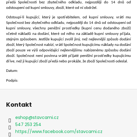
předá Společnosti bez zbytečného odkladu, nejpozději do 14 dnů od
odstoupení od kupní smlouvy, zboží, které od ní obdržel.
Odstoupí-li kupující, který je spotřebitelem, od kupní smlouvy, vrátí mu
Společnost bez zbytečného odkladu, nejpozději do 14 dnů od odstoupení od
kupní smlouvy, všechny peněžní prostředky (kupní cenu dodaného zboží)
včetně nákladů na dodání, které od něho na základě kupní smlouvy přijala,
stejným způsobem. Jestliže kupující zvolil jiný, než nejlevnější způsob dodání
zboží, který Společnost nabízí, vrátí Společnost kupujícímu náklady na dodání
zboží pouze ve výši odpovídající nejlevnějšímu nabízenému způsobu dodání
zboží. Společnost není povinna vrátit přijaté peněžní prostředky kupujícímu
dříve, než ji kupující zboží předá nebo prokáže, že zboží Společnosti odeslal.
Datum:
Podpis:
Z
á
Kontakt
p
a
eshop
@
stavcami.cz
t
547 253 254
í
https://www.facebook.com/stavcami.cz