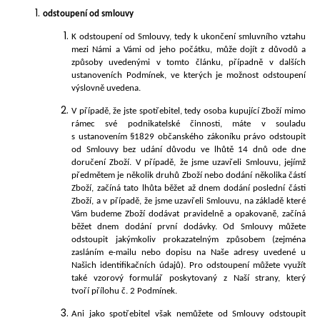
odstoupení od smlouvy
K odstoupení od Smlouvy, tedy k ukončení smluvního vztahu
mezi Námi a Vámi od jeho počátku, může dojít z důvodů a
způsoby uvedenými v tomto článku, případně v dalších
ustanoveních Podmínek, ve kterých je možnost odstoupení
výslovně uvedena.
V případě, že jste spotřebitel, tedy osoba kupující Zboží mimo
rámec své podnikatelské činnosti, máte v souladu
s ustanovením §1829 občanského zákoníku právo odstoupit
od Smlouvy bez udání důvodu ve lhůtě 14 dnů ode dne
doručení Zboží. V případě, že jsme uzavřeli Smlouvu, jejímž
předmětem je několik druhů Zboží nebo dodání několika částí
Zboží, začíná tato lhůta běžet až dnem dodání poslední části
Zboží, a v případě, že jsme uzavřeli Smlouvu, na základě které
Vám budeme Zboží dodávat pravidelně a opakovaně, začíná
běžet dnem dodání první dodávky. Od Smlouvy můžete
odstoupit jakýmkoliv prokazatelným způsobem (zejména
zasláním e-mailu nebo dopisu na Naše adresy uvedené u
Našich identifikačních údajů). Pro odstoupení můžete využít
také vzorový formulář poskytovaný z Naší strany, kter
ý
tvoří přílohu č. 2 Podmínek.
Ani jako spotřebitel však nemůžete od Smlouvy odstoupit