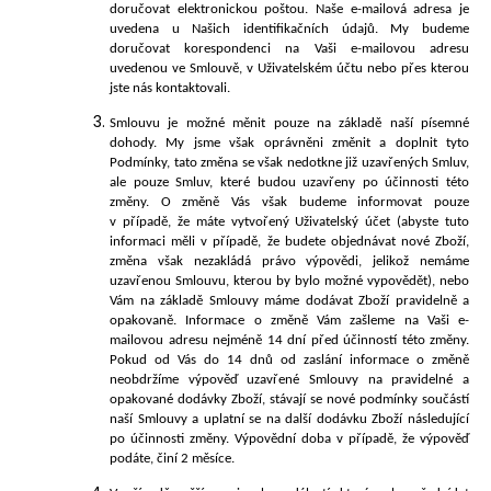
doručovat elektronickou poštou. Naše e-mailová adresa je
uvedena u Našich identifikačních údajů. My budeme
doručovat korespondenci na Vaši e-mailovou adresu
uvedenou ve Smlouvě, v Uživatelském účtu nebo přes kterou
jste nás kontaktovali.
Smlouvu je možné měnit pouze na základě naší písemné
dohody. My jsme však oprávněni změnit a doplnit tyto
Podmí
nky, tato změna se však nedotkne již uzavřených Smluv,
ale pouze Smluv, které budou uzavřeny po účinnosti této
změny. O
změně Vás však budeme informovat pouze
v případě, že máte vytvořený Uživatelský účet (abyste tuto
informaci měli v případě, že budete objednávat nové Zboží,
změna však nezakládá právo výpovědi, jelikož nemáme
uzavřenou Smlouvu, kterou by bylo možné vypovědět), nebo
Vám na základě Smlouvy máme dodávat Zboží pravidelně a
opakovaně. Informace o změně Vám zašleme na Vaši e-
mailovou adresu nejméně 14 dní před účinností této změny.
Pokud od Vás do 14 dnů od zaslání informace o změně
neobdržíme výpověď uzavřené Smlouvy na pravidelné a
opakované dodávky Zboží, stávají se nové podmínky součástí
naší Smlouvy a uplatní se na další dodávku Zboží následující
po účinnosti změny. Výpovědní doba v případě, že výpověď
podáte, činí 2 měsíce.