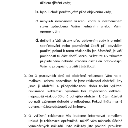
účelem zjištění vady;
bylo-li Zboží použito ještě před objevením vady;
nebyla-li nemožnost vrácení Zboží v nezměněném
stavu způsobena Vaším jednáním anebo Vaším
opomenutím,
došlo-li z Vaší strany před objevením vady k prodeji,
spotřebování nebo pozměnění Zboží při obvyklém
použití; pokud k tomu však došlo jen částečně, je Vaší
povinností tu část Zboží, kterou vrátit lze a v takovém
případě Vám nebude vrácena část Cen odpovídající
Vašemu prospěchu z užití části Zboží.
Do 3 pracovních dnů od obdržení reklamace Vám na e-
mailovou adresu potvrdíme, že jsme reklamaci obdrželi, kdy
jsme ji obdrželi a předpokládanou dobu trvání vyřízení
reklamace. Reklamaci vyřídíme bez zbytečného odkladu,
nejpozději však do 30 dnů od jejího obdržení. Lhůta může být
po naší vzájemné dohodě prodloužena. Pokud lhůta marně
uplyne, můžete odstoupit od Smlouvy.
O vyřízení reklamace Vás budeme informovat e-mailem.
Pokud je reklamace oprávněná, náleží Vám náhrada účelně
vynaložených nákladů. Tyto náklady jste povinni prokázat,