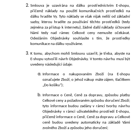
Smlouva je uzavírána na dálku prostřednictvím E-shopu,
přičemž náklady na použití komunikačních prostředků na
dálku hradíte Vy. Tyto náklady se však nijak neliší od základní
sazby, kterou hradíte za používání těchto prostředků (tedy
zejména za přístup k internetu), žádné další náklady účtované
Námi tedy nad rámec Celkové ceny nemusíte očekávat.
Odesláním Objednávky souhlasíte s tím, že prostředky
komunikace na dálku využíváme.
K tomu, abychom mohli Smlouvu uzavřít, je třeba, abyste na
E-shopu vytvořili návrh Objednávky. V tomto návrhu musí být
uvedeny následující údaje:
Informace o nakupovaném Zboží (na E-shopu
označujete Zboží, o jehož nákup máte zájem, tlačítke
m
„Do košíku“);
Informace o Ceně, Ceně za dopravu, způsobu platby
Celkové ceny a požadovaném způsobu doručení Zboží;
tyto informace budou zadány v rámci tvorby návrhu
Objednávky v rámci uživatelského prostředí E-shopu,
přičemž informace o Ceně, Ceně za dopravu a Celkové
ceně budou uvedeny automaticky na základě Vámi
zvolného Zboží a způsobu jeho doručení;