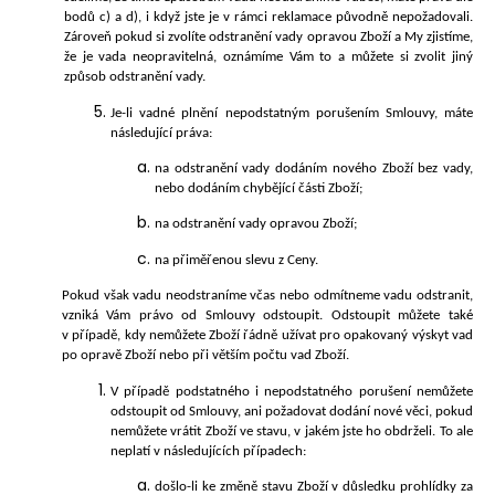
bodů c) a d), i když jste je v rámci reklamace původně nepožadovali.
Zároveň pokud si zvolíte odstranění vady opravou Zboží a My zjistíme,
že je vada neopravitelná, oznámíme Vám to a můžete si zvolit jiný
způsob odstranění vady.
Je-li vadné plnění nepodstatným porušením Smlouvy, máte
následující práva:
na odstranění vady dodáním nového Zboží bez vady,
nebo dodáním chybějící části Zboží;
na odstranění vady opravou Zboží;
na přiměřenou slevu z Ceny.
Pokud však vadu neodstraníme včas nebo odmítneme vadu odstranit,
vzniká Vám právo od Smlouvy odstoupit. Odstoupit můžete také
v případě, kdy nemůžete Zboží řádně užívat pro opakovaný výskyt vad
po opravě Zboží nebo při větším počtu vad Zboží.
V případě podstatného i nepodstatného porušení nemůžete
odstoupit od Smlouvy, ani požadovat dodání nové věci, pokud
nemůžete vrátit Zboží ve stavu, v jakém jste ho obdrželi. To ale
neplatí v následujících případech:
došlo-li ke změně stavu Zboží v důsledku prohlídky za