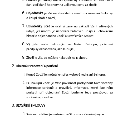
č
Faktura
je daňový doklad vystavený v souladu se zákonem o
u
dani z přidané hodnoty na Celkovou cenu za zboží;
j
Objednávka
je Váš neodvolatelný návrh na uzavření Smlouvy
e
o koupi Zboží s Námi;
m
Uživatelský účet
je účet zřízený na základě Vámi sdělených
e
údajů, jež umožňuje uchování zadaných údajů a uchovávání
historie objednaného Zboží a uzavřených Smluv;
PLASTOVÉ
Vy
jste osoba nakupující na Našem E-shopu, právními
OKNO
předpisy označovaná jako kupující;
170X120
(1700X1200MM)
Zboží
je vše, co můžete nakoupit na E-shopu.
BÍLÁ/BÍLÁ
Obecná ustanovení a poučení
(DVOUKŘÍDLÉ)
TROJSKLO
Koupě Zboží je možná jen přes webové
rozhraní E-shopu.
KÖMMERLING
76
Při nákupu Zboží je Vaše povinnost poskytnout Nám všechny
AD
informace správně a pravdivě. Informace, které jste Nám
9
poskytli při objednání Zboží budeme tedy považovat za
350
správné a pravdivé.
Kč
UZAVŘENÍ SMLOUVY
Smlouvu s Námi je možné uzavřít pouze
v českém jazyce.