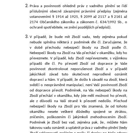
Práva a povinnosti ohledně práv z vadného plnění se řídí
příslušnými obecně závaznými právními předpisy (zejména
ustanoveními § 1914 až 1925, § 2099 až 2117 a § 2161 až
2174 Občanského zákoníku a zákonem č. 634/1992 Sb., o
ochraně spotřebitele, ve znění pozdějších předpisů).
V případě, že bude m
ít Zboží vadu, tedy zejména pokud
nebude splněna některá z podmínek dle čl.
Zaručujeme, že
v době přechodu nebezpečí škody na Zboží podle čl.
Nebezpečí škody na Zboží na Vás přechází v okamžiku, kdy ho
převezmete. V případě, kdy Zboží nepřevezmete, s výjimkou
případů dle čl. Po převzetí Zboží od dopravce je Vaše
povinnost zkontrolovat neporušenost Zboží a v případě
jakýchkoli závad tuto skutečnost neprodleně oznámit
dopravci a Nám. V případě, že došlo k závadě na zboží, která
svědčí o neoprávněné manipulaci, není Vaší povinností Zboží
od dopravce převzít. Podmínek, na Vás nebezpečí škody na
Zboží přechází v okamžiku, kdy jste měli možnost ho převzít,
ale z důvodů na Vaší straně k převzetí nedošlo. Přechod
nebezpečí škody na Zboží pro Vás znamená, že od tohoto
okamžiku nesete veškeré důsledky spojené se ztrátou,
zničením, poškozením či jakýmkoli znehodnocením Zboží.
Podmínek je Zboží bez vad, zejména pak, že:
, mů
žete Nám
takovou vadu oznámit a uplatnit práva z vadného plnění (tedy