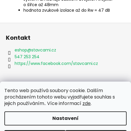
o šířce až 48mm
hodnota zvukové izolace až do Rw = 47 dB
Z
á
Kontakt
p
a
eshop
@
stavcami.cz
t
547 253 254
í
https://www.facebook.com/stavcami.cz
Informace pro vás
Tento web používá soubory cookie. Dalším
procházením tohoto webu vyjadřujete souhlas s
Obchodní podmínky
jejich používáním.. Více informací
zde
.
Podmínky ochrany osobních údajů
Nastavení
Vytvořil Shoptet