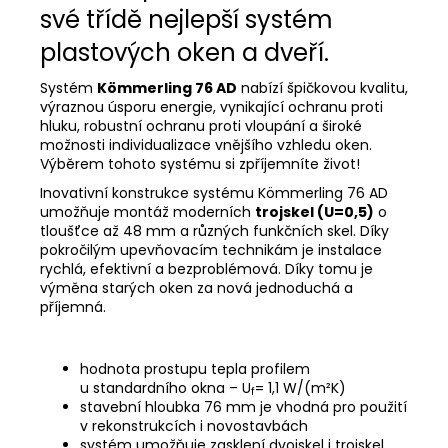
své třídě nejlepší systém
plastových oken a dveří.
Systém
Kömmerling 76 AD
nabízí špičkovou kvalitu,
výraznou úsporu energie, vynikající ochranu proti
hluku, robustní ochranu proti vloupání a široké
možnosti individualizace vnějšího vzhledu oken.
Výběrem tohoto systému si zpříjemníte život!
Inovativní konstrukce systému Kömmerling 76 AD
umožňuje montáž moderních
trojskel (U=0,5)
o
tloušťce až 48 mm a různých funkčních skel. Díky
pokročilým upevňovacím technikám je instalace
rychlá, efektivní a bezproblémová. Díky tomu je
výměna starých oken za nová jednoduchá a
příjemná.
hodnota prostupu tepla profilem
u standardního okna – U
= 1,1 W/(m²K)
f
stavební hloubka 76 mm je vhodná pro použití
v rekonstrukcích i novostavbách
systém umožňuje zasklení dvojskel i trojskel