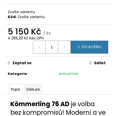
č
u
j
Zvolte variantu
Kód:
Zvolte variantu
e
m
5 150 Kč
e
/ ks
4 256,20 Kč bez DPH
Měrná
PLASTOVÉ
DO KOŠÍKU
cena:
OKNO
100X100
(1000X1000MM)
BÍLÁ/BÍLÁ
Zeptat se
Sdílet
TROJSKLO
KÖMMERLING
Kategorie
:
Jednokřídlá
76
AD
5
Popis
Diskuze
100
Kč
Kömmerling 76 AD
je volba
bez kompromisů! Moderní a ve