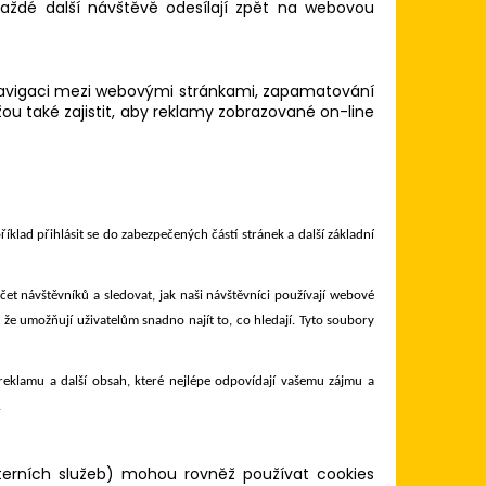
každé další návštěvě odesílají zpět na webovou
í navigaci mezi webovými stránkami, zapamatování
žou také zajistit, aby reklamy zobrazované on-line
klad přihlásit se do zabezpečených částí stránek a další základní
čet návštěvníků a sledovat, jak naši návštěvníci používají webové
 že umožňují uživatelům snadno najít to, co hledají. Tyto soubory
 reklamu a další obsah, které nejlépe odpovídají vašemu zájmu a
.
xterních služeb) mohou rovněž používat cookies