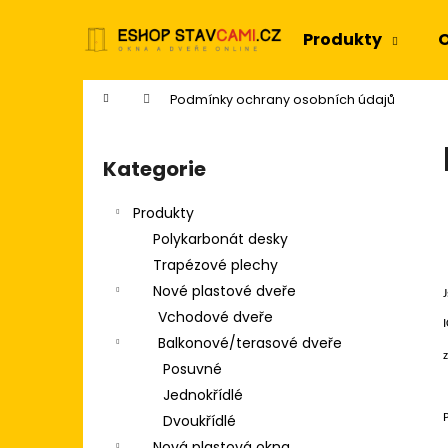
K
Přejít
na
o
Produkty
O
obsah
Zpět
Zpět
š
do
do
í
Domů
Podmínky ochrany osobních údajů
k
obchodu
obchodu
P
o
Kategorie
Přeskočit
s
kategorie
t
Produkty
r
Polykarbonát desky
a
Trapézové plechy
n
Nové plastové dveře
n
Vchodové dveře
í
Balkonové/terasové dveře
p
Posuvné
a
Jednokřídlé
n
Dvoukřídlé
e
Nová plastová okna