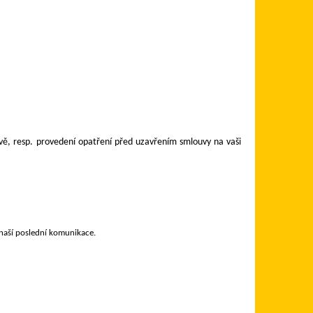
uvě, resp. provedení opatření před uzavřením smlouvy na vaši
naší poslední komunikace.