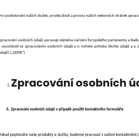
DVEŘE 95X205 PRŮHLED BÍLÁ/ZLATÝ
PLASTOVÉ OKNO
DUB GEALAN
(1000X1000MM) 
KÖMMERLING 76
20 900 Kč
Pro poskytování
našich služeb, prodej zboží
a provoz našich webových stránek zprac
Původně:
24 500 Kč
5 100 Kč
Zpracování osobních údajů upravuje zejména nařízení Evropského parlamentu a Rady
v souvislosti se zpracováním osobních údajů a o volném pohybu těchto údajů a o 
údajů) („GDPR“)
Zpracování osobních ú
Zpracování osobních údajů v případě použití kontaktního formuláře
Pokud poptáváte naše produkty a služby, budeme pracovat s vašimi kontaktními ú