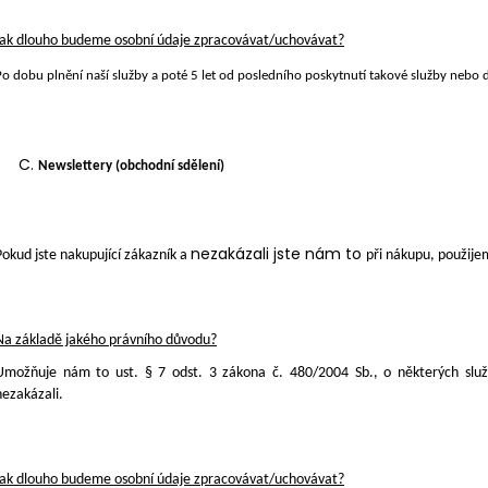
Jak dlouho budeme osobní údaje zpracovávat/uchovávat?
Po dobu plnění naší služby a poté 5 let
od posledního poskytnutí takové služby nebo d
Newslettery (obchodní sdělení)
nezakázali jste nám to
Pokud jste nakupující zákazník a
při nákupu, použije
Na základě jakého právního důvodu?
Umožňuje nám to ust. § 7 odst. 3 zákona č. 480/2004 Sb., o některých služ
nezakázali.
Jak dlouho budeme osobní údaje zpracovávat/uchovávat?