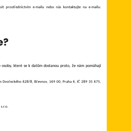
it prostřednictvím e-mailu nebo nás kontaktujte na e-mailu:
e?
né osoby, které se k datům dostanou proto, že nám pomáhají
lem Dvořeckého 628/8, Břevnov, 169 00, Praha 6, IČ 289 35 675,
s.r.o.