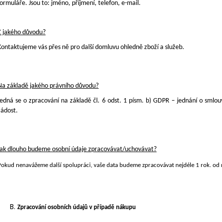
formuláře. Jsou to: jméno, příjmení, telefon, e-mail
.
Z jakého důvodu?
Kontaktujeme vás přes ně pro další domluvu ohledně
zboží a služeb
.
Na základě jakého právního důvodu?
Jedná se o zpracování na základě čl. 6 odst. 1 písm. b) GDPR – jednání o smlo
žádost.
Jak dlouho budeme osobní údaje zpracovávat/uchovávat?
Pokud nenavážeme další spolupráci, vaše data budeme zpracovávat nejdéle 1 rok
.
od 
Zpracování osobních údajů v případě nákupu