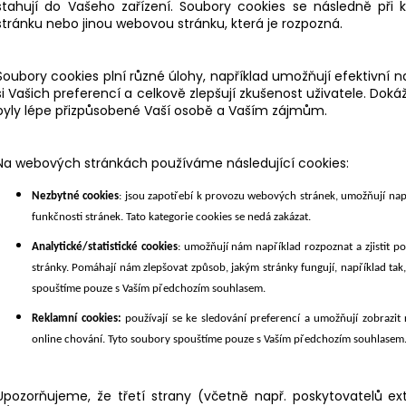
stahují do Vašeho zařízení. Soubory cookies se následně při 
stránku nebo jinou webovou stránku, která je rozpozná.
Soubory cookies plní různé úlohy, například umožňují efektivn
si Vašich preferencí a celkově zlepšují zkušenost uživatele. Doká
byly lépe přizpůsobené Vaší osobě a Vaším zájmům.
Na webových stránkách používáme následující cookies:
Nezbytné cookies
: jsou zapotřebí k provozu webových stránek, umožňují napří
funkčnosti stránek. Tato kategorie cookies se nedá zakázat.
Analytické/statistické cookies
: umožňují nám například rozpoznat a zjistit po
stránky. Pomáhají nám zlepšovat způsob, jakým stránky fungují, například tak,
spouštíme pouze s Vaším předchozím souhlasem.
Reklamní cookies:
používají se ke sledování preferencí a umožňují zobrazit
online chování. Tyto soubory spouštíme pouze s Vaším předchozím souhlasem
Upozorňujeme, že třetí strany (včetně např. poskytovatelů e