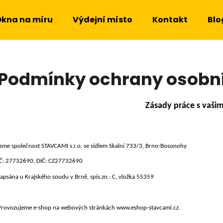
kna na míru
Výdejní místo
Kontakt
Blo
Co potřebujete najít?
Podmínky ochrany osobn
HLEDAT
Zásady práce s vašim
Doporučujeme
Jsme společnost STAVCAMI s.r.o. se sídlem Skalní 733/3, Brno-Bosonohy
IČ: 27732690, DIČ: CZ27732690
zapsána u Krajského soudu v Brně, spis.zn.: C, vložka 55359
Provozujeme e-shop na webových stránkách www.eshop-stavcami.cz
.