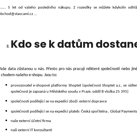
……
..
5 let od vašeho posledního nákupu. Z rozesílky se můžete kdykoliv odhlás
obchod@stavcami.cz
…
Kdo se k datům dostan
Vaše data zůstanou u nás. Přesto pro nás pracují některé společnosti nebo ji
s chodem našeho e-shopu. Jsou to:
provozovatel e-shopové platformy Shoptet (společnost Shoptet a.s., se síd
společnost je zapsaná u Městského soudu v Praze, oddíl B vložka 25 395)
společnosti podílející se na expedici zboží: externí dopravce
společnosti podílející se na expedici plateb: Česká spořitelna , Global Payments 
naše externí účetní firma
naši externí IT konzultanti