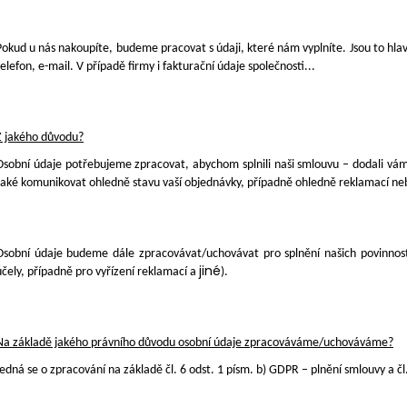
Pokud u nás nakoupíte, budeme pracovat s údaji, které nám vyplníte. Jsou to hlav
telefon, e-mail. V případě firmy i fakturační údaje společnosti.
..
Z jakého důvodu?
Osobní údaje potřebujeme zpracovat, abychom splnili naši smlouvu – dodali vá
také komunikovat ohledně stavu vaší objednávky, případně ohledně reklamací ne
Osobní údaje budeme dále zpracovávat/uchovávat pro splnění našich povinnos
jiné
účely, případně pro vyřízení reklamací a
).
Na základě jakého právního důvodu osobní údaje zpracováváme/uchováváme?
Jedná se o zpracování na základě čl. 6 odst. 1 písm. b) GDPR – plnění smlouvy a čl.