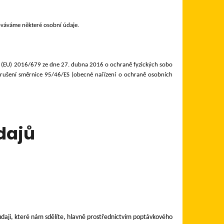
 100X100
BÍLÁ/BÍLÁ TROJSKLO
 AD
ováváme některé osobní údaje.
 (EU) 2016/679 ze dne 27. dubna 2016 o ochraně fyzických sobo
zrušení směrnice 95/46/ES (obecné nařízení o ochraně osobních
dajů
daji, které nám sdělíte, hlavně prostřednictvím poptávkového