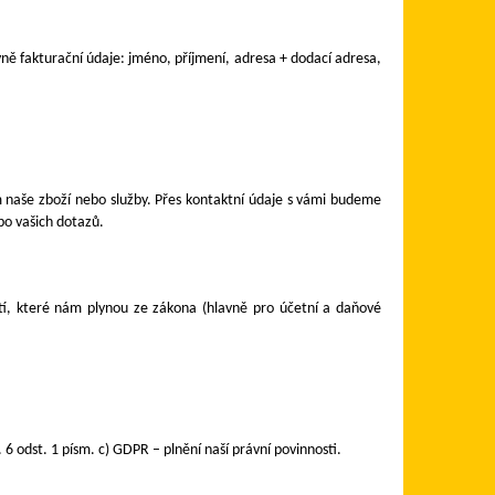
ně fakturační údaje: jméno, příjmení, adresa + dodací adresa,
m naše
zboží nebo služby
. Přes kontaktní údaje s vámi budeme
bo vašich dotazů.
tí, které nám plynou ze zákona (hlavně pro účetní a daňové
 6 odst. 1 písm. c) GDPR – plnění naší právní povinnosti.