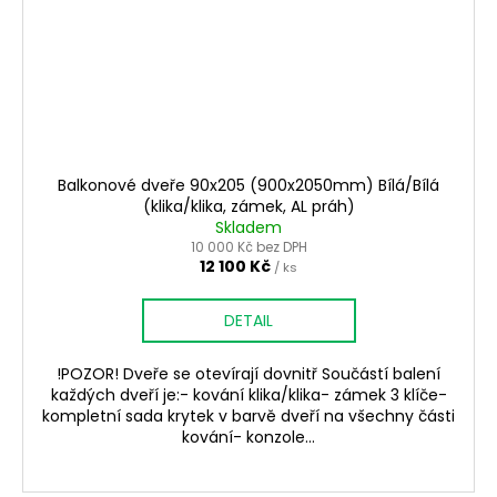
Balkonové dveře 90x205 (900x2050mm) Bílá/Bílá
(klika/klika, zámek, AL práh)
Skladem
10 000 Kč bez DPH
12 100 Kč
/ ks
DETAIL
!POZOR! Dveře se otevírají dovnitř Součástí balení
každých dveří je:- kování klika/klika- zámek 3 klíče-
kompletní sada krytek v barvě dveří na všechny části
kování- konzole...