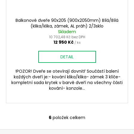
Balkonové dveře 90x205 (900x2050mm) Bílá/Bílá
(klika/klika, zámek, AL práh) 2/3sklo
Skladem
10 702,48 Kč bez DPH
12 950 Kč
/ ks
DETAIL
!POZOR! Dveře se otevírají dovnitř Součástí balení
každých dveří je:- kování klika/klika- zámek 3 klíče-
kompletní sada krytek v barvě dveří na všechny části
kování- konzole...
6
položek celkem
O
v
Z
l