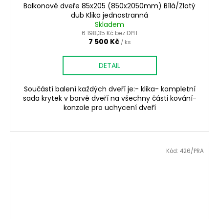
Balkonové dveře 85x205 (850x2050mm) Bílá/Zlatý
dub Klika jednostranná
Skladem
6 198,35 Kč bez DPH
7 500 Kč
/ ks
DETAIL
Součástí balení každých dveří je:- klika- kompletní
sada krytek v barvě dveří na všechny části kování-
konzole pro uchycení dveří
Kód:
426/PRA