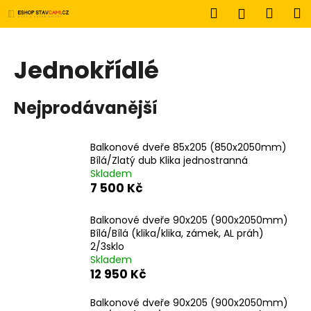
K
Přejít
Hledat
Náku
M
Přihlášen
na
o
obsah
Zpět
Zpět
košík
š
í
Jednokřídlé
C
k
o
Nejprodávanější
p
o
t
Balkonové dveře 85x205 (850x2050mm)
Bílá/Zlatý dub Klika jednostranná
ř
Skladem
e
7 500 Kč
b
u
Balkonové dveře 90x205 (900x2050mm)
Bílá/Bílá (klika/klika, zámek, AL práh)
j
2/3sklo
e
Skladem
t
12 950 Kč
e
Balkonové dveře 90x205 (900x2050mm)
n