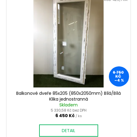
6 750
KČ
–4 %
Balkonové dveře 85x205 (850x2050mm) Bílá/Bílá
Klika jednostranná
Skladem
5 330,58 Kč bez DPH
6 450 Kč
/ ks
DETAIL