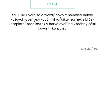
DETAIL
!POZOR! Dveře se otevírají dovnitř Součástí balení
každých dveří je:- kování klika/klika- zámek 3 klíče-
kompletní sada krytek v barvě dveří na všechny části
kování- konzole...
Kód:
441/PRA