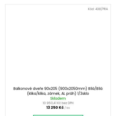
Kód:
438/PRA
Balkonové dveře 90x205 (900x2050mm) Bílá/Bílá
(klika/klika, zámek, AL práh) 1/3sklo
Skladem
10 950,41 Kč bez DPH
13 250 Kč
/ ks