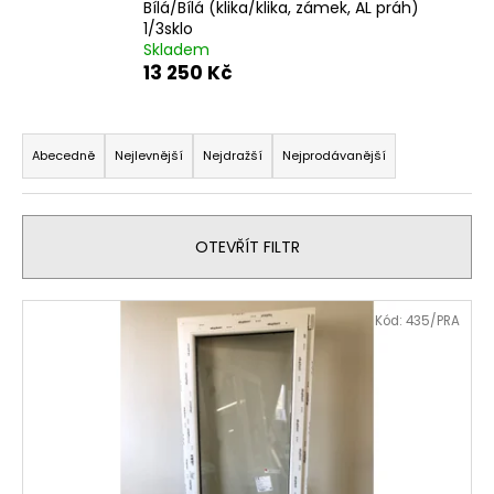
Bílá/Bílá (klika/klika, zámek, AL práh)
a
1/3sklo
j
Skladem
13 250 Kč
í
t
Ř
?
a
Abecedně
Nejlevnější
Nejdražší
Nejprodávanější
z
e
n
OTEVŘÍT FILTR
HLEDAT
í
p
V
Kód:
435/PRA
r
ý
D
o
p
o
d
i
p
u
o
s
k
r
p
t
u
r