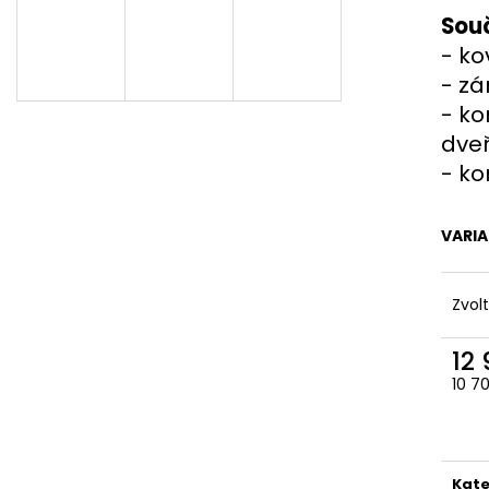
DVEŘE 95X205 PRŮHLED BÍLÁ/ZLATÝ
PLASTOVÉ OKNO
Souč
DUB GEALAN
(1000X1000MM) 
KÖMMERLING 76
- ko
20 900 Kč
Původně:
24 500 Kč
5 100 Kč
-
zá
-
ko
dveř
- ko
VARI
Zvol
12
10 7
Měr
cena
Kate