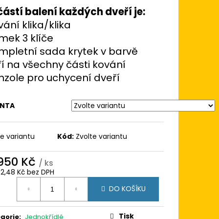
 100X100
ástí balení každých dveří je:
BÍLÁ/BÍLÁ TROJSKLO
 AD
vání klika/klika
mek 3 klíče
mpletní sada krytek v barvě
í na všechny části kování
nzole pro uchycení dveří
ANTA
te variantu
Kód:
Zvolte variantu
 950 Kč
/ ks
02,48 Kč bez DPH
ná
DO KOŠÍKU
:
Tisk
gorie
:
Jednokřídlé