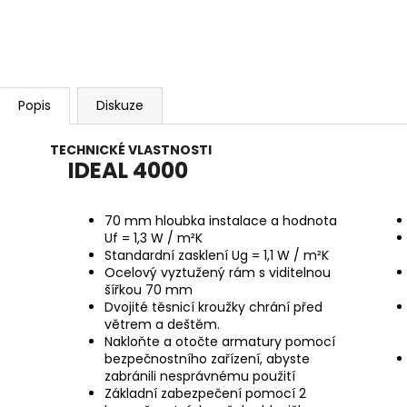
Popis
Diskuze
TECHNICKÉ VLASTNOSTI
IDEAL 4000
70 mm hloubka instalace a hodnota
Uf = 1,3 W / m²K
Standardní zasklení Ug = 1,1 W / m²K
Ocelový vyztužený rám s viditelnou
šířkou 70 mm
Dvojité těsnicí kroužky chrání před
větrem a deštěm.
Nakloňte a otočte armatury pomocí
bezpečnostního zařízení, abyste
zabránili nesprávnému použití
Základní zabezpečení pomocí 2