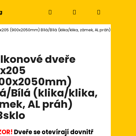
Hledat
Přihlášení
Nákupní
g
205 (900x2050mm) Bílá/Bílá (klika/klika, zámek, AL práh)
košík
lkonové dveře
x205
900x2050mm)
lá/Bílá (klika/klika,
mek, AL práh)
3sklo
Následující
ZOR!
Dveře se otevírají dovnitř