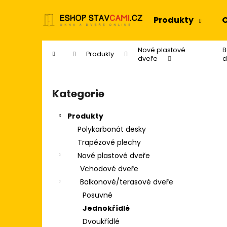
K
Přejít
na
o
Produkty
O
obsah
Zpět
Zpět
š
do
do
í
Nové plastové
B
Domů
Produkty
k
obchodu
obchodu
dveře
d
P
o
Kategorie
Přeskočit
s
kategorie
t
Produkty
r
Polykarbonát desky
a
Trapézové plechy
n
Nové plastové dveře
n
Vchodové dveře
í
Balkonové/terasové dveře
p
Posuvné
a
Jednokřídlé
n
Dvoukřídlé