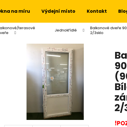
kna na míru
Výdejní místo
Kontakt
Blo
alkonové/terasové
Balkonové dveře 90x
Co potřebujete najít?
Jednokřídlé
veře
2/3sklo
Ba
HLEDAT
90
(
Doporučujeme
Bí
zá
2/
!PO