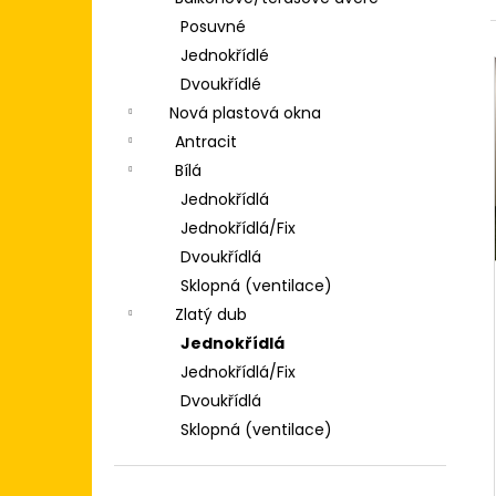
POSUVNÉ DVEŘE 200X200
p
(2000X2000) KLIKA/KLIKA, ZÁMEK,
Posuvné
3SKLO BÍLÁ/BÍLÁ
a
Jednokřídlé
n
31 500 Kč
Dvoukřídlé
e
Nová plastová okna
l
Antracit
Bílá
Jednokřídlá
Jednokřídlá/Fix
Dvoukřídlá
Sklopná (ventilace)
Zlatý dub
Jednokřídlá
Jednokřídlá/Fix
Dvoukřídlá
Sklopná (ventilace)