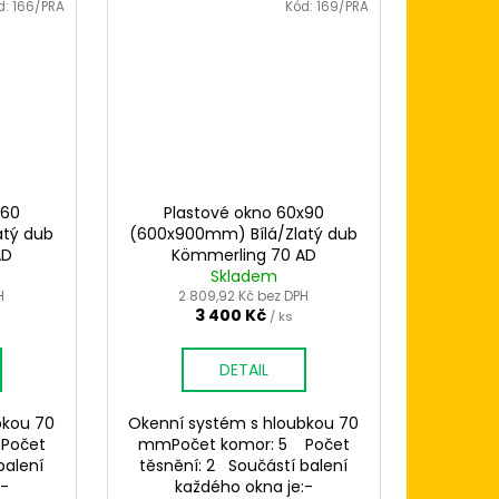
d:
166/PRA
Kód:
169/PRA
x60
Plastové okno 60x90
atý dub
(600x900mm) Bílá/Zlatý dub
AD
Kömmerling 70 AD
Skladem
H
2 809,92 Kč bez DPH
3 400 Kč
/ ks
DETAIL
bkou 70
Okenní systém s hloubkou 70
Počet
mmPočet komor: 5 Počet
balení
těsnění: 2 Součástí balení
:-
každého okna je:-