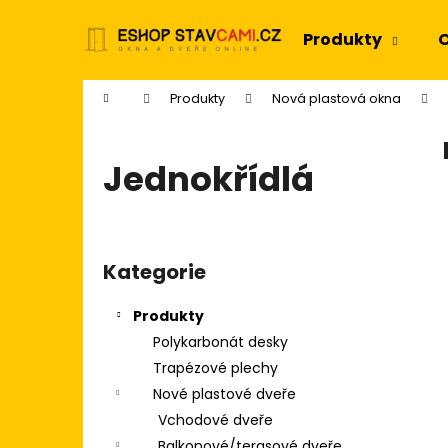
K
Přejít
na
o
Produkty
O
obsah
Zpět
Zpět
š
do
do
í
Domů
Produkty
Nová plastová okna
k
obchodu
obchodu
Jednokřídlá
P
o
Kategorie
Přeskočit
s
kategorie
t
Produkty
r
Polykarbonát desky
a
Trapézové plechy
n
Nové plastové dveře
n
Vchodové dveře
í
Balkonové/terasové dveře