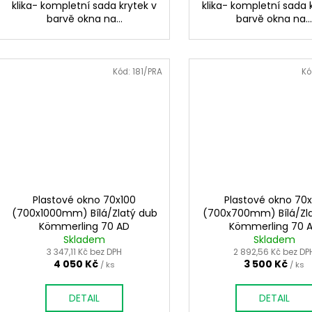
klika- kompletní sada krytek v
klika- kompletní sada 
barvě okna na...
barvě okna na..
Kód:
181/PRA
Kó
Plastové okno 70x100
Plastové okno 70
(700x1000mm) Bílá/Zlatý dub
(700x700mm) Bílá/Zl
Kömmerling 70 AD
Kömmerling 70 
Skladem
Skladem
3 347,11 Kč bez DPH
2 892,56 Kč bez DP
4 050 Kč
3 500 Kč
/ ks
/ ks
DETAIL
DETAIL