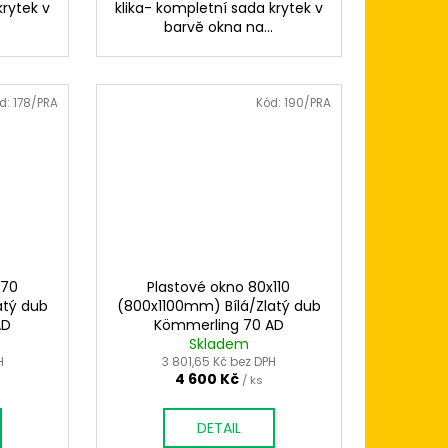
krytek v
klika- kompletní sada krytek v
.
barvě okna na...
d:
178/PRA
Kód:
190/PRA
x70
Plastové okno 80x110
atý dub
(800x1100mm) Bílá/Zlatý dub
AD
Kömmerling 70 AD
Skladem
H
3 801,65 Kč bez DPH
4 600 Kč
/ ks
DETAIL