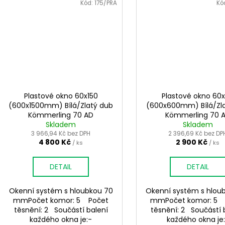
Kód:
175/PRA
Kó
Plastové okno 60x150
Plastové okno 60
(600x1500mm) Bílá/Zlatý dub
(600x600mm) Bílá/Zl
Kömmerling 70 AD
Kömmerling 70 
Skladem
Skladem
3 966,94 Kč bez DPH
2 396,69 Kč bez DP
4 800 Kč
2 900 Kč
/ ks
/ ks
DETAIL
DETAIL
Okenní systém s hloubkou 70
Okenní systém s hlou
mmPočet komor: 5 Počet
mmPočet komor: 5 
těsnění: 2 Součástí balení
těsnění: 2 Součástí 
každého okna je:-
každého okna je