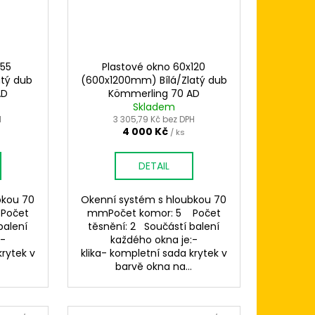
x55
Plastové okno 60x120
atý dub
(600x1200mm) Bílá/Zlatý dub
AD
Kömmerling 70 AD
Skladem
H
3 305,79 Kč bez DPH
4 000 Kč
/ ks
DETAIL
bkou 70
Okenní systém s hloubkou 70
Počet
mmPočet komor: 5 Počet
balení
těsnění: 2 Součástí balení
:-
každého okna je:-
krytek v
klika- kompletní sada krytek v
.
barvě okna na...