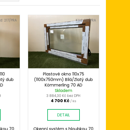
 120X120
BÍLÁ/BÍLÁ (DVOUKŘÍDLÉ
KÖMMERLING 76
d:
217/PRA
Kód:
211/PRA
110
Plastové okno 110x75
atý dub
(1100x750mm) Bílá/Zlatý dub
AD
Kömmerling 70 AD
Skladem
H
3 884,30 Kč bez DPH
4 700 Kč
/ ks
DETAIL
bkou 70
Okenní systém s hloubkou 70