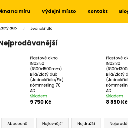
kna na míru
Výdejní místo
Kontakt
Blo
Zlatý dub
Jednokřídlá
Co potřebujete najít?
Nejprodávanější
HLEDAT
Plastové okno
Plastové o
180x150
180x130
(1800x1500mm)
(1800x13
Bílá/Zlatý dub
Bílá/Zlatý 
Doporučujeme
(Jednokřídlo/Fix)
(Jednokřídl
Kömmerling 70
Kömmerlin
AD
AD
Skladem
Skladem
9 750 Kč
8 850 Kč
Ř
a
Abecedně
Nejlevnější
Nejdražší
Nejprodá