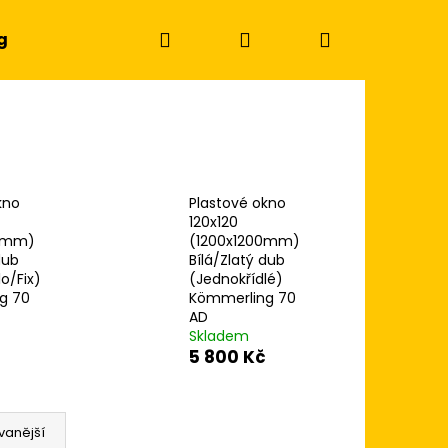
Hledat
Přihlášení
Nákupní
g
košík
kno
Plastové okno
120x120
00mm)
(1200x1200mm)
dub
Bílá/Zlatý dub
o/Fix)
(Jednokřídlé)
g 70
Kömmerling 70
AD
Skladem
5 800 Kč
Následující
vanější