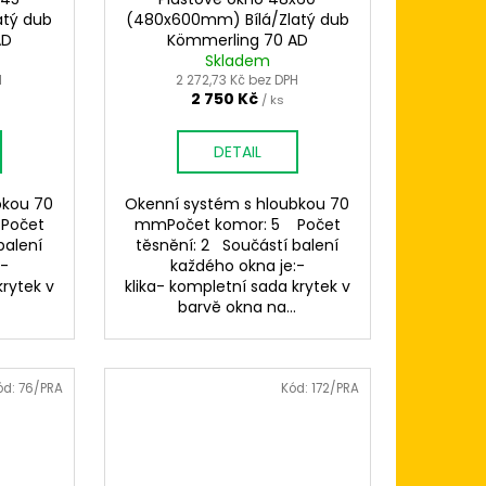
atý dub
(480x600mm) Bílá/Zlatý dub
AD
Kömmerling 70 AD
Skladem
H
2 272,73 Kč bez DPH
2 750 Kč
/ ks
DETAIL
bkou 70
Okenní systém s hloubkou 70
Počet
mmPočet komor: 5 Počet
balení
těsnění: 2 Součástí balení
:-
každého okna je:-
krytek v
klika- kompletní sada krytek v
.
barvě okna na...
ód:
76/PRA
Kód:
172/PRA