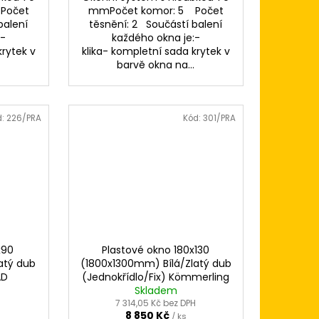
Počet
mmPočet komor: 5 Počet
balení
těsnění: 2 Součástí balení
:-
každého okna je:-
krytek v
klika- kompletní sada krytek v
.
barvě okna na...
d:
226/PRA
Kód:
301/PRA
x90
Plastové okno 180x130
atý dub
(1800x1300mm) Bílá/Zlatý dub
AD
(Jednokřídlo/Fix) Kömmerling
Skladem
70 AD
H
7 314,05 Kč bez DPH
8 850 Kč
/ ks