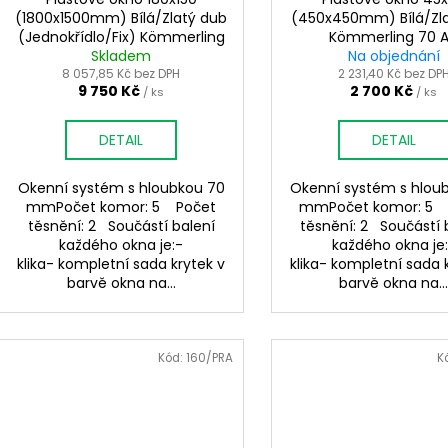
(1800x1500mm) Bílá/Zlatý dub
(450x450mm) Bílá/Zl
(Jednokřídlo/Fix) Kömmerling
Kömmerling 70 
Skladem
70 AD
Na objednání
8 057,85 Kč bez DPH
2 231,40 Kč bez DP
9 750 Kč
2 700 Kč
/ ks
/ ks
DETAIL
DETAIL
Okenní systém s hloubkou 70
Okenní systém s hlou
mmPočet komor: 5 Počet
mmPočet komor: 5 
těsnění: 2 Součástí balení
těsnění: 2 Součástí 
každého okna je:-
každého okna je
klika- kompletní sada krytek v
klika- kompletní sada 
barvě okna na...
barvě okna na..
Kód:
160/PRA
K