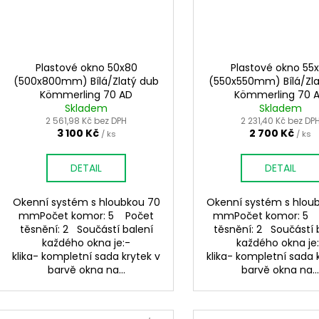
Plastové okno 50x80
Plastové okno 55
(500x800mm) Bílá/Zlatý dub
(550x550mm) Bílá/Zl
Kömmerling 70 AD
Kömmerling 70 
Skladem
Skladem
2 561,98 Kč bez DPH
2 231,40 Kč bez DP
3 100 Kč
2 700 Kč
/ ks
/ ks
DETAIL
DETAIL
Okenní systém s hloubkou 70
Okenní systém s hlou
mmPočet komor: 5 Počet
mmPočet komor: 5 
těsnění: 2 Součástí balení
těsnění: 2 Součástí 
každého okna je:-
každého okna je
klika- kompletní sada krytek v
klika- kompletní sada 
barvě okna na...
barvě okna na..