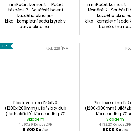
mmPočet komor: 5 Počet
mmPočet komor: 5 
těsnění: 2 Součástí balení
těsnění: 2 Součástí 
každého okna je:-
každého okna je
klika- kompletní sada krytek v
klika- kompletní sada 
barvě okna na...
barvě okna na..
TIP
Kód:
229/PRA
Kó
Plastové okno 120x120
Plastové okno 120
(1200x1200mm) Bílá/Zlatý dub
(1200x900mm) Bílá/Zl
(Jednokřídlé) Kömmerling 70
Kömmerling 70 
Skladem
AD
Skladem
4 793,39 Kč bez DPH
4 132,23 Kč bez DP
5 800 Kč
5 000 Kč
/ ks
/ ks