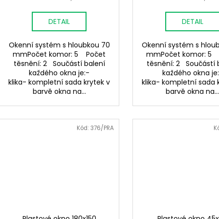
DETAIL
DETAIL
Okenní systém s hloubkou 70
Okenní systém s hlou
mmPočet komor: 5 Počet
mmPočet komor: 5 
těsnění: 2 Součástí balení
těsnění: 2 Součástí 
každého okna je:-
každého okna je
klika- kompletní sada krytek v
klika- kompletní sada 
barvě okna na...
barvě okna na..
Kód:
376/PRA
K
Plastové okno 180x150
Plastové okno 45