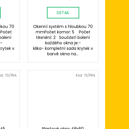
DETAIL
bkou 70
Okenní systém s hloubkou 70
Počet
mmPočet komor: 5 Počet
balení
těsnění: 2 Součástí balení
:-
každého okna je:-
krytek v
klika- kompletní sada krytek v
.
barvě okna na...
ód:
70/PRA
Kód:
73/PRA
x45
Plastové okno 48x60