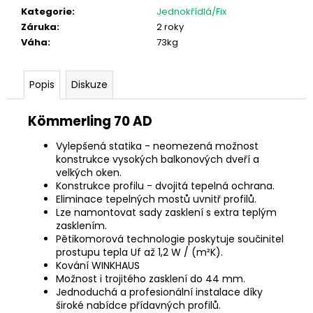
Kategorie
:
Jednokřídlá/Fix
Záruka
:
2 roky
Váha
:
73kg
Popis
Diskuze
Kömmerling 70 AD
Vylepšená statika - neomezená možnost
konstrukce vysokých balkonových dveří a
velkých oken.
Konstrukce profilu - dvojitá tepelná ochrana.
Eliminace tepelných mostů uvnitř profilů.
Lze namontovat sady zasklení s extra teplým
zasklením.
Pětikomorová technologie poskytuje součinitel
prostupu tepla Uf až 1,2 W / (m²K).
Kování WINKHAUS
Možnost i trojitého zasklení do 44 mm.
Jednoduchá a profesionální instalace díky
široké nabídce přídavných profilů.