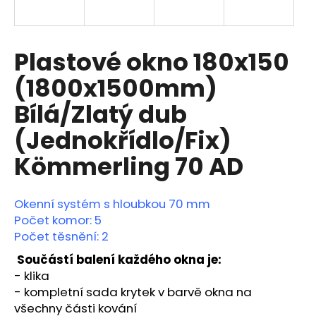
a
j
í
Plastové okno 180x150
t
(1800x1500mm)
?
Bílá/Zlatý dub
(Jednokřídlo/Fix)
Kömmerling 70 AD
HLEDAT
Okenní systém s hloubkou 70 mm
Počet komor: 5
D
Počet těsnění: 2
o
p
Součástí balení každého okna je:
o
- klika
r
-
kompletní sada krytek v barvě okna na
u
všechny části kování