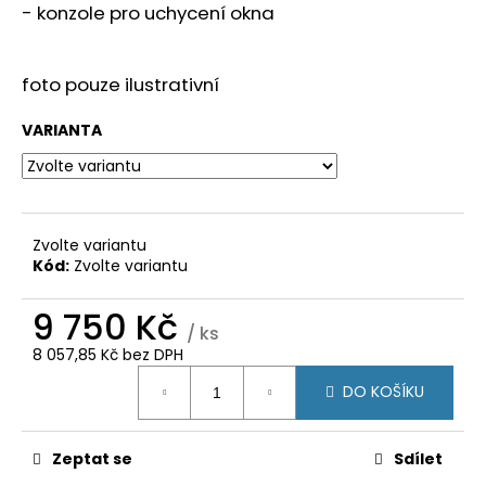
č
- konzole pro uchycení okna
u
j
e
foto pouze ilustrativní
m
e
VARIANTA
PLASTOVÉ
OKNO
90X120
(900X1200MM)
Zvolte variantu
BÍLÁ/BÍLÁ
Kód:
Zvolte variantu
TROJSKLO
KÖMMERLING
9 750 Kč
76
/ ks
AD
8 057,85 Kč bez DPH
5
Měrná
150
DO KOŠÍKU
cena:
Kč
Zeptat se
Sdílet