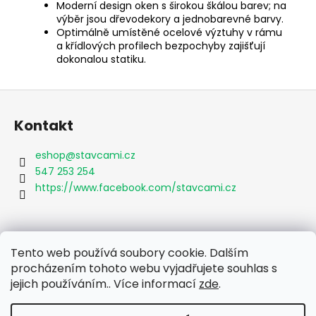
Moderní design oken s širokou škálou barev; na
výběr jsou dřevodekory a jednobarevné barvy.
Optimálně umístěné ocelové výztuhy v rámu
a křídlových profilech bezpochyby zajišťují
dokonalou statiku.
Z
á
Kontakt
p
a
eshop
@
stavcami.cz
t
547 253 254
í
https://www.facebook.com/stavcami.cz
Informace pro vás
Tento web používá soubory cookie. Dalším
procházením tohoto webu vyjadřujete souhlas s
Obchodní podmínky
jejich používáním.. Více informací
zde
.
Podmínky ochrany osobních údajů