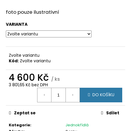
č
u
foto pouze ilustrativní
j
e
VARIANTA
m
e
POSUVNÉ
DVEŘE
Zvolte variantu
200X200
Kód:
Zvolte variantu
(2000X2000)
KLIKA/KLIKA,
4 600 Kč
ZÁMEK,
/ ks
3SKLO
BÍLÁ/BÍLÁ
3 801,65 Kč bez DPH
Měrná
31
DO KOŠÍKU
cena:
500
Kč
Zeptat se
Sdílet
Kategorie
:
Jednokřídlá