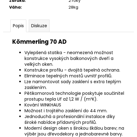
Záruka
:
2 roky
Váha
:
28kg
Popis
Diskuze
Kömmerling 70 AD
Vylepšená statika - neomezená možnost
konstrukce vysokých balkonových dveří a
velkých oken.
Konstrukce profilu - dvojitá tepelná ochrana.
Eliminace tepelných mostů uvnitř profilů.
Lze namontovat sady zasklení s extra teplým
zasklením.
Pětikomorová technologie poskytuje součinitel
prostupu tepla Uf až 1,2 W / (m²K).
Kování WINKHAUS
Možnost i trojitého zasklení do 44 mm.
Jednoduchá a profesionální instalace díky
široké nabídce přídavných profilů.
Moderní design oken s širokou škálou barev; na
výběr jsou dřevodekory a jednobarevné barvy.