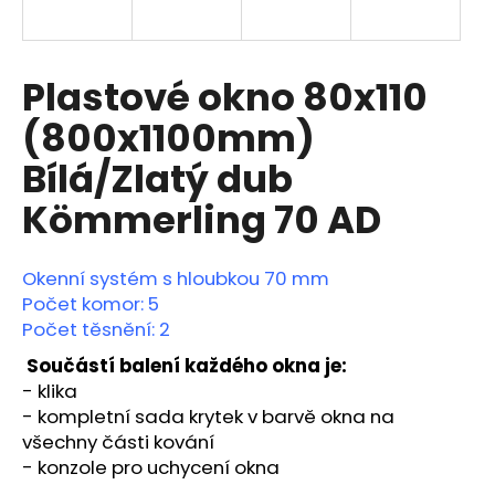
a
j
í
Plastové okno 80x110
t
(800x1100mm)
?
Bílá/Zlatý dub
Kömmerling 70 AD
HLEDAT
Okenní systém s hloubkou 70 mm
Počet komor: 5
Počet těsnění: 2
D
Součástí balení každého okna je:
o
- klika
p
-
kompletní sada krytek v barvě okna na
o
všechny části kování
r
- konzole pro uchycení okna
u