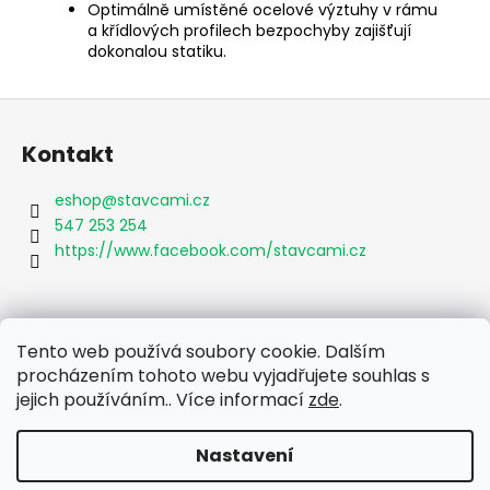
Optimálně umístěné ocelové výztuhy v rámu
a křídlových profilech bezpochyby zajišťují
dokonalou statiku.
Z
á
Kontakt
p
a
eshop
@
stavcami.cz
t
547 253 254
í
https://www.facebook.com/stavcami.cz
Informace pro vás
Tento web používá soubory cookie. Dalším
procházením tohoto webu vyjadřujete souhlas s
Obchodní podmínky
jejich používáním.. Více informací
zde
.
Podmínky ochrany osobních údajů
Nastavení