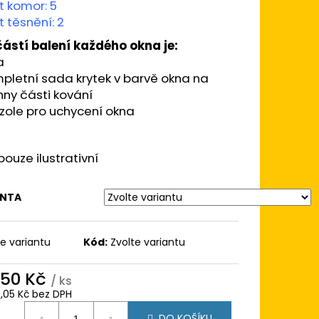
 120X120
t komor: 5
BÍLÁ/BÍLÁ (DVOUKŘÍDLÉ
 těsnění: 2
KÖMMERLING 76
ástí balení každého okna je:
a
pletní sada krytek v barvě okna na
ny části kování
zole pro uchycení okna
pouze ilustrativní
ANTA
te variantu
Kód:
Zvolte variantu
850 Kč
/ ks
4,05 Kč bez DPH
ná
DO KOŠÍKU