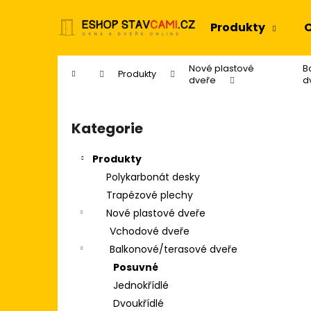
K
Přejít
na
o
Produkty
O
obsah
Zpět
Zpět
š
do
do
í
Nové plastové
B
Domů
Produkty
k
obchodu
obchodu
dveře
d
P
o
Kategorie
Přeskočit
s
kategorie
t
Produkty
r
Polykarbonát desky
a
Trapézové plechy
n
Nové plastové dveře
n
Vchodové dveře
í
Balkonové/terasové dveře
p
Posuvné
a
Jednokřídlé
n
Dvoukřídlé