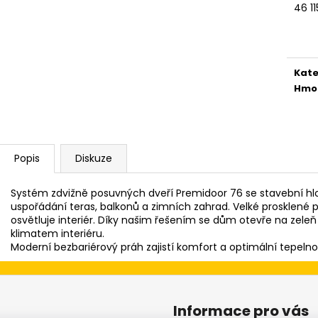
46 1
Měr
cena
Kate
Hmo
Popis
Diskuze
Systém zdvižně posuvných dveří Premidoor 76 se stavební hl
uspořádání teras, balkonů a zimních zahrad. Velké prosklené p
osvětluje interiér. Díky našim řešením se dům otevře na zele
klimatem interiéru.
Moderní bezbariérový práh zajistí komfort a optimální tepelnou
Informace pro vás