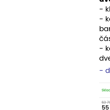
DVEŘE 95X205 PRŮHLED BÍLÁ/ZLATÝ
PLASTOVÉ OKNO
DUB GEALAN
(1000X1000MM) 
- k
KÖMMERLING 76
20 900 Kč
Původně:
24 500 Kč
5 100 Kč
- k
ba
čás
- 
dve
- d
Skl
63 7
55