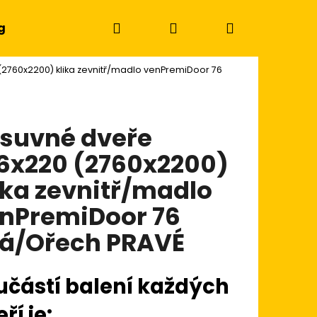
Hledat
Přihlášení
Nákupní
g
2760x2200) klika zevnitř/madlo venPremiDoor 76
košík
suvné dveře
6x220 (2760x2200)
ika zevnitř/madlo
nPremiDoor 76
lá/Ořech PRAVÉ
učástí balení každých
Následující
ří je: