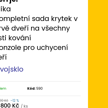
 100X100
BÍLÁ/BÍLÁ TROJSKLO
lika
 AD
ompletní sada krytek v
rvě dveří na všechny
ti kování
konzole pro uchycení
ří
vojsklo
adem
Kód:
590
00 Kč
–12 %
 800 Kč
/ ks