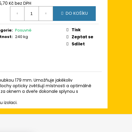
15,70 Kč bez DPH
ná
DO KOŠÍKU
:
Tisk
gorie
:
Posuvné
tnost
:
240 kg
Zeptat se
Sdílet
oubkou 179 mm. Umožňuje jakékoliv
lochy opticky zvětšují místnosti a optimálně
ň za oknem a dveře dokonale splynou s
 izolaci.