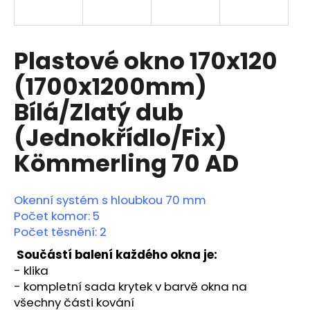
a
j
í
Plastové okno 170x120
t
(1700x1200mm)
?
Bílá/Zlatý dub
(Jednokřídlo/Fix)
Kömmerling 70 AD
HLEDAT
Okenní systém s hloubkou 70 mm
Počet komor: 5
D
Počet těsnění: 2
o
p
Součástí balení každého okna je:
o
- klika
r
-
kompletní sada krytek v barvě okna na
u
všechny části kování