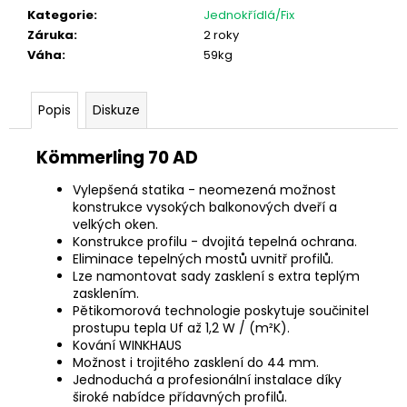
Kategorie
:
Jednokřídlá/Fix
Záruka
:
2 roky
Váha
:
59kg
Popis
Diskuze
Kömmerling 70 AD
Vylepšená statika - neomezená možnost
konstrukce vysokých balkonových dveří a
velkých oken.
Konstrukce profilu - dvojitá tepelná ochrana.
Eliminace tepelných mostů uvnitř profilů.
Lze namontovat sady zasklení s extra teplým
zasklením.
Pětikomorová technologie poskytuje součinitel
prostupu tepla Uf až 1,2 W / (m²K).
Kování WINKHAUS
Možnost i trojitého zasklení do 44 mm.
Jednoduchá a profesionální instalace díky
široké nabídce přídavných profilů.