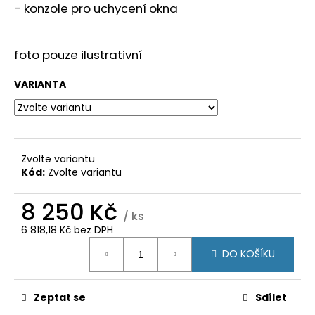
č
- konzole pro uchycení okna
u
j
e
foto pouze ilustrativní
m
e
VARIANTA
POSUVNÉ
DVEŘE
200X200
(2000X2000)
Zvolte variantu
KLIKA/KLIKA,
Kód:
Zvolte variantu
ZÁMEK,
3SKLO
8 250 Kč
BÍLÁ/BÍLÁ
/ ks
31
6 818,18 Kč bez DPH
500
Měrná
Kč
DO KOŠÍKU
cena:
Zeptat se
Sdílet