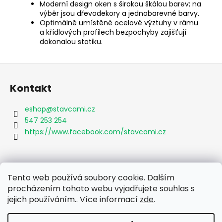
Moderní design oken s širokou škálou barev; na
výběr jsou dřevodekory a jednobarevné barvy.
Optimálně umístěné ocelové výztuhy v rámu
a křídlových profilech bezpochyby zajišťují
dokonalou statiku.
Z
á
Kontakt
p
a
eshop
@
stavcami.cz
t
547 253 254
í
https://www.facebook.com/stavcami.cz
Informace pro vás
Tento web používá soubory cookie. Dalším
procházením tohoto webu vyjadřujete souhlas s
Obchodní podmínky
jejich používáním.. Více informací
zde
.
Podmínky ochrany osobních údajů