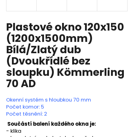
a
j
í
Plastové okno 120x150
t
(1200x1500mm)
?
Bílá/Zlatý dub
(Dvoukřídlé bez
sloupku) Kömmerling
HLEDAT
70 AD
D
Okenní systém s hloubkou 70 mm
o
Počet komor: 5
p
Počet těsnění: 2
o
Součástí balení každého okna je:
r
u
- klika