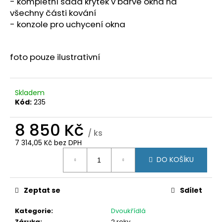
č
-
kompletní sada krytek v barvě okna na
u
všechny části kování
j
- konzole pro uchycení okna
e
m
e
foto pouze ilustrativní
PLASTOVÉ
Skladem
OKNO
170X120
Kód:
235
(1700X1200MM)
BÍLÁ/BÍLÁ
8 850 Kč
(DVOUKŘÍDLÉ)
/ ks
TROJSKLO
7 314,05 Kč bez DPH
KÖMMERLING
Měrná
76
DO KOŠÍKU
AD
cena:
9
350
Zeptat se
Sdílet
Kč
Kategorie
:
Dvoukřídlá
Záruka
:
2 roky