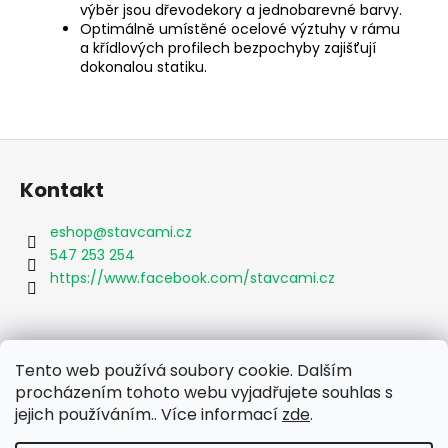
výběr jsou dřevodekory a jednobarevné barvy.
Optimálně umístěné ocelové výztuhy v rámu
a křídlových profilech bezpochyby zajišťují
dokonalou statiku.
Z
á
Kontakt
p
a
eshop
@
stavcami.cz
t
547 253 254
í
https://www.facebook.com/stavcami.cz
Informace pro vás
Tento web používá soubory cookie. Dalším
procházením tohoto webu vyjadřujete souhlas s
Obchodní podmínky
jejich používáním.. Více informací
zde
.
Podmínky ochrany osobních údajů