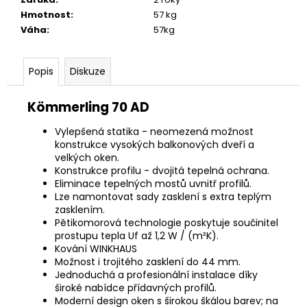
Hmotnost
:
57 kg
Váha
:
57kg
Popis
Diskuze
Kömmerling 70 AD
Vylepšená statika - neomezená možnost
konstrukce vysokých balkonových dveří a
velkých oken.
Konstrukce profilu - dvojitá tepelná ochrana.
Eliminace tepelných mostů uvnitř profilů.
Lze namontovat sady zasklení s extra teplým
zasklením.
Pětikomorová technologie poskytuje součinitel
prostupu tepla Uf až 1,2 W / (m²K).
Kování WINKHAUS
Možnost i trojitého zasklení do 44 mm.
Jednoduchá a profesionální instalace díky
široké nabídce přídavných profilů.
Moderní design oken s širokou škálou barev; na