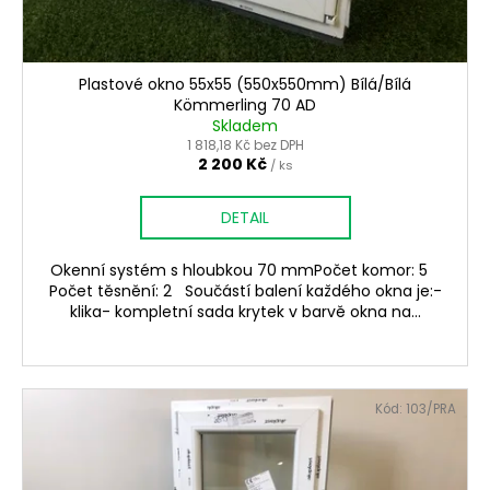
Plastové okno 55x55 (550x550mm) Bílá/Bílá
Kömmerling 70 AD
Skladem
1 818,18 Kč bez DPH
2 200 Kč
/ ks
DETAIL
Okenní systém s hloubkou 70 mmPočet komor: 5
Počet těsnění: 2 Součástí balení každého okna je:-
klika- kompletní sada krytek v barvě okna na...
Kód:
103/PRA