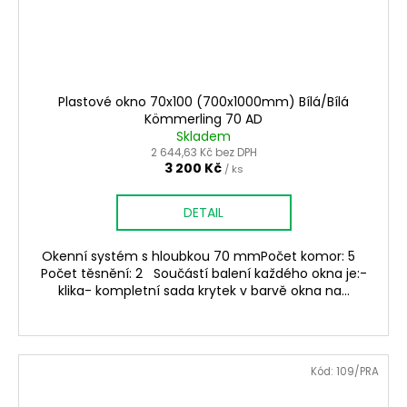
Plastové okno 70x100 (700x1000mm) Bílá/Bílá
Kömmerling 70 AD
Skladem
2 644,63 Kč bez DPH
3 200 Kč
/ ks
DETAIL
Okenní systém s hloubkou 70 mmPočet komor: 5
Počet těsnění: 2 Součástí balení každého okna je:-
klika- kompletní sada krytek v barvě okna na...
Kód:
109/PRA