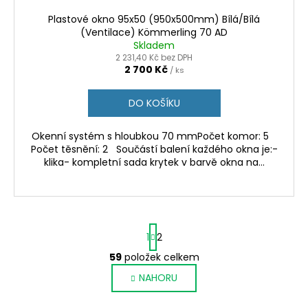
Plastové okno 95x50 (950x500mm) Bílá/Bílá
(Ventilace) Kömmerling 70 AD
Skladem
2 231,40 Kč bez DPH
2 700 Kč
/ ks
DO KOŠÍKU
Okenní systém s hloubkou 70 mmPočet komor: 5
Počet těsnění: 2 Součástí balení každého okna je:-
klika- kompletní sada krytek v barvě okna na...
S
1
2
t
r
59
položek celkem
O
á
v
NAHORU
n
l
k
o