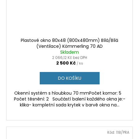
Plastové okno 80x48 (800x480mm) Bílá/Bílá
(Ventilace) Kömmerling 70 AD
Skladem
2 066,12 Kč bez DPH
2 500 Kč
/ ks
DO KOŠÍKU
Okenní systém s hloubkou 70 mmPočet komor: 5
Počet těsnění: 2 Součástí balení každého okna je:-
klika- kompletní sada krytek v barvě okna na...
Kód:
118/PRA