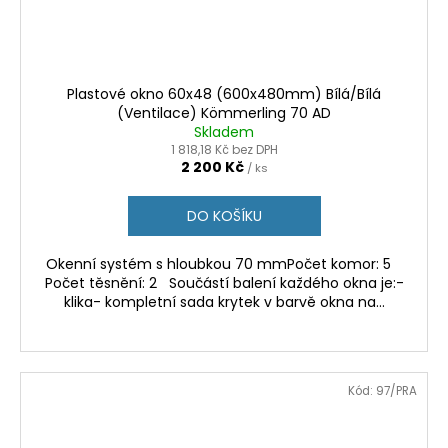
Plastové okno 60x48 (600x480mm) Bílá/Bílá
(Ventilace) Kömmerling 70 AD
Skladem
1 818,18 Kč bez DPH
2 200 Kč
/ ks
DO KOŠÍKU
Okenní systém s hloubkou 70 mmPočet komor: 5
Počet těsnění: 2 Součástí balení každého okna je:-
klika- kompletní sada krytek v barvě okna na...
Kód:
97/PRA