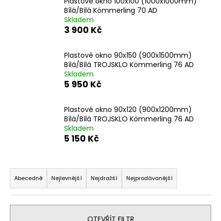
Plastové okno 100x100 (1000x1000mm)
a
Bílá/Bílá Kömmerling 70 AD
Skladem
j
3 900 Kč
í
t
Plastové okno 90x150 (900x1500mm)
?
Bílá/Bílá TROJSKLO Kömmerling 76 AD
Skladem
5 950 Kč
Plastové okno 90x120 (900x1200mm)
HLEDAT
Bílá/Bílá TROJSKLO Kömmerling 76 AD
Skladem
5 150 Kč
D
Ř
o
a
p
Abecedně
Nejlevnější
Nejdražší
Nejprodávanější
o
z
r
e
u
n
OTEVŘÍT FILTR