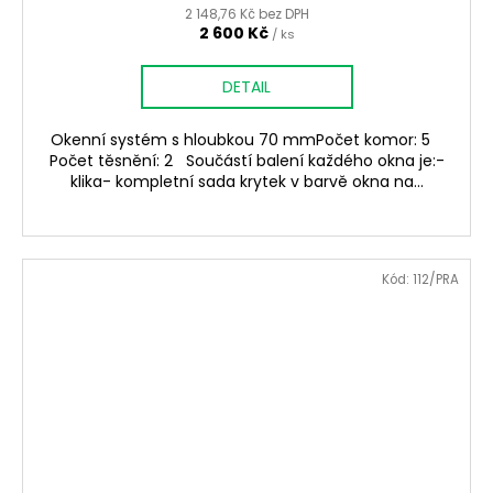
2 148,76 Kč bez DPH
2 600 Kč
/ ks
DETAIL
Okenní systém s hloubkou 70 mmPočet komor: 5
Počet těsnění: 2 Součástí balení každého okna je:-
klika- kompletní sada krytek v barvě okna na...
Kód:
112/PRA