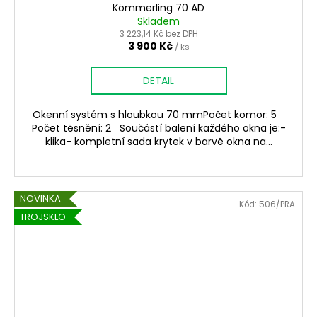
Kömmerling 70 AD
Skladem
3 223,14 Kč bez DPH
3 900 Kč
/ ks
DETAIL
Okenní systém s hloubkou 70 mmPočet komor: 5
Počet těsnění: 2 Součástí balení každého okna je:-
klika- kompletní sada krytek v barvě okna na...
NOVINKA
Kód:
506/PRA
TROJSKLO