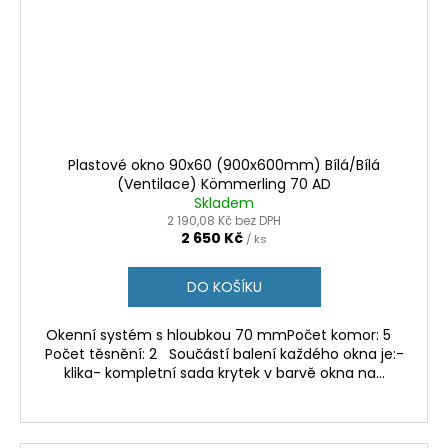
Plastové okno 90x60 (900x600mm) Bílá/Bílá
(Ventilace) Kömmerling 70 AD
Skladem
2 190,08 Kč bez DPH
2 650 Kč
/ ks
DO KOŠÍKU
Okenní systém s hloubkou 70 mmPočet komor: 5
Počet těsnění: 2 Součástí balení každého okna je:-
klika- kompletní sada krytek v barvě okna na...