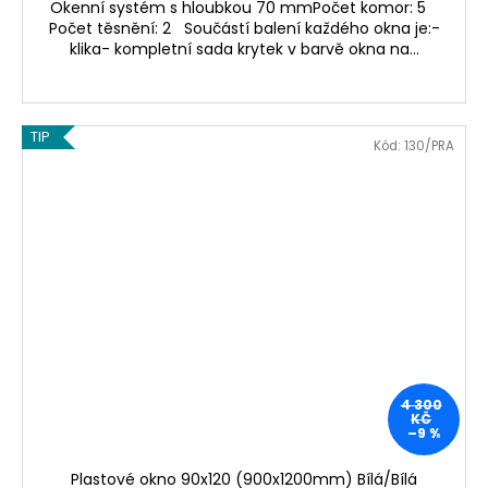
Okenní systém s hloubkou 70 mmPočet komor: 5
Počet těsnění: 2 Součástí balení každého okna je:-
klika- kompletní sada krytek v barvě okna na...
TIP
Kód:
130/PRA
4 300
KČ
–9 %
Plastové okno 90x120 (900x1200mm) Bílá/Bílá