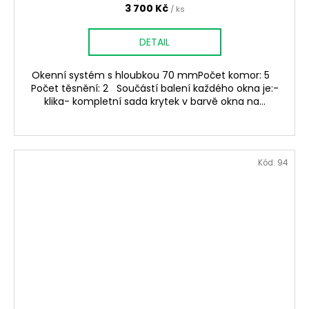
3 700 Kč
/ ks
DETAIL
Okenní systém s hloubkou 70 mmPočet komor: 5
Počet těsnění: 2 Součástí balení každého okna je:-
klika- kompletní sada krytek v barvě okna na...
Kód:
94