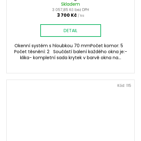
Skladem
3 057,85 Kč bez DPH
3 700 Kč
/ ks
DETAIL
Okenní systém s hloubkou 70 mmPočet komor: 5
Počet těsnění: 2 Součástí balení každého okna je:-
klika- kompletní sada krytek v barvě okna na...
Kód:
115