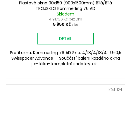
Plastové okno 90x150 (900x1500mm) Bílá/Bílá
TROJSKLO Kömmerling 76 AD
Skladem
4 917,36 Kč bez DPH
5 950 Kč
/ ks
DETAIL
Profil okna: Kömmerling 76 AD Sklo: 4/18/4/18/4 U=0,5
Swisspacer Advance Součástí balení každého okna
je:- klika- kompletní sada krytek...
Kód:
124