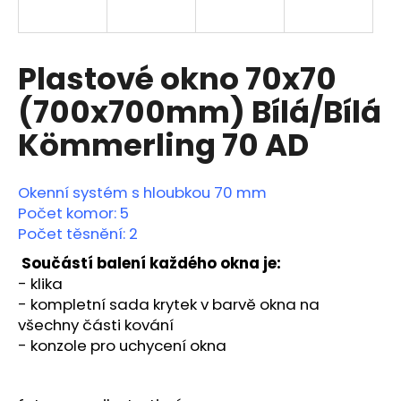
a
j
í
Plastové okno 70x70
t
(700x700mm) Bílá/Bílá
?
Kömmerling 70 AD
Okenní systém s hloubkou 70 mm
HLEDAT
Počet komor: 5
Počet těsnění: 2
Součástí balení každého okna je:
- klika
D
o
-
kompletní sada krytek v barvě okna na
p
všechny části kování
o
- konzole pro uchycení okna
r
u