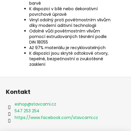
barvě
K dispozici v bílé nebo dekorativní
povrchové úpravě
Vinyl odolný proti povětrnostním vlivům
díky moderní aditivní technologii
Odolné vůči povětrnostním vlivům
pomocí extrudovaných těsnění podle
DIN 18055
Až 97% materiálu je recyklovatelných
K dispozici jsou skryté odtokové otvory,
tepelné, bezpečnostní a zvukotěsné
zasklení
Z
á
Kontakt
p
a
eshop
@
stavcami.cz
t
547 253 254
í
https://www.facebook.com/stavcami.cz