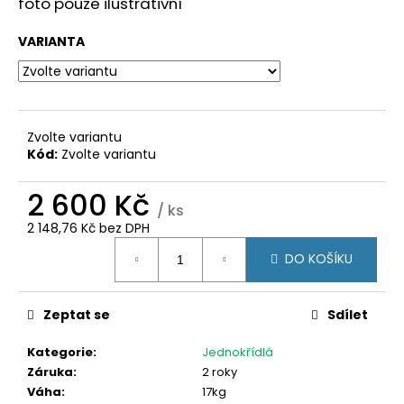
č
foto pouze ilustrativní
u
j
VARIANTA
e
m
e
Zvolte variantu
DVEŘE
Kód:
Zvolte variantu
95X205
PRŮHLED
2 600 Kč
BÍLÁ/ZLATÝ
/ ks
DUB
2 148,76 Kč bez DPH
GEALAN
Měrná
20
DO KOŠÍKU
cena:
900
Kč
Původně:
Zeptat se
Sdílet
24
500
Kč
Kategorie
:
Jednokřídlá
Záruka
:
2 roky
Váha
:
17kg