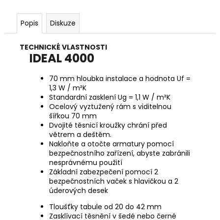
Popis
Diskuze
TECHNICKÉ VLASTNOSTI
IDEAL 4000
70 mm hloubka instalace a hodnota Uf =
1,3 W / m²K
Standardní zasklení Ug = 1,1 W / m²K
Ocelový vyztužený rám s viditelnou
šířkou 70 mm
Dvojité těsnicí kroužky chrání před
větrem a deštěm.
Nakloňte a otočte armatury pomocí
bezpečnostního zařízení, abyste zabránili
nesprávnému použití
Základní zabezpečení pomocí 2
bezpečnostních vaček s hlavičkou a 2
úderových desek
Tloušťky tabule od 20 do 42 mm
Zasklívací těsnění v šedé nebo černé