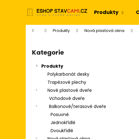
K
Přejít
na
o
Produkty
O
obsah
Zpět
Zpět
š
do
do
í
Domů
Produkty
Nová plastová okna
k
obchodu
obchodu
P
o
Kategorie
Přeskočit
s
kategorie
t
Produkty
r
Polykarbonát desky
a
Trapézové plechy
n
Nové plastové dveře
n
Vchodové dveře
í
Balkonové/terasové dveře
p
Posuvné
a
Jednokřídlé
n
Dvoukřídlé
e
Nová plastová okna