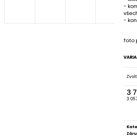
DVEŘE 95X205 PRŮHLED BÍLÁ/ZLATÝ
PLASTOVÉ OKNO
-
kom
DUB GEALAN
(1000X1000MM) 
KÖMMERLING 76
všech
20 900 Kč
- kon
Původně:
24 500 Kč
5 100 Kč
foto 
VARI
Zvol
3 
3 05
Měr
cena
Kate
Záru