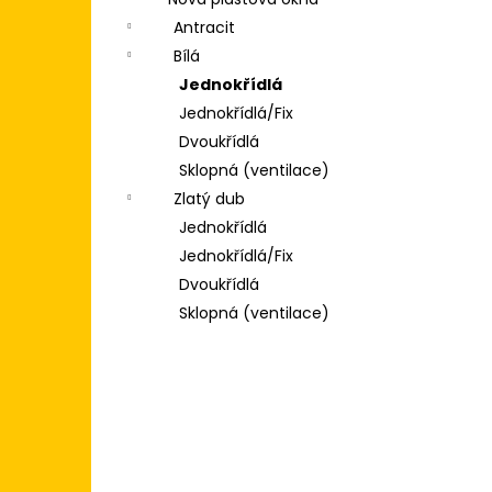
POSUVNÉ DVEŘE 200X200
l
(2000X2000) KLIKA/KLIKA, ZÁMEK,
Antracit
3SKLO BÍLÁ/BÍLÁ
Bílá
31 500 Kč
Jednokřídlá
Jednokřídlá/Fix
Dvoukřídlá
Sklopná (ventilace)
Zlatý dub
Jednokřídlá
Jednokřídlá/Fix
Dvoukřídlá
Sklopná (ventilace)