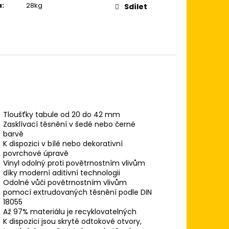
a
:
28kg
Sdílet
Tloušťky tabule od 20 do 42 mm
Zasklívací těsnění v šedé nebo černé
barvě
K dispozici v bílé nebo dekorativní
povrchové úpravě
Vinyl odolný proti povětrnostním vlivům
díky moderní aditivní technologii
Odolné vůči povětrnostním vlivům
pomocí extrudovaných těsnění podle DIN
18055
Až 97% materiálu je recyklovatelných
K dispozici jsou skryté odtokové otvory,