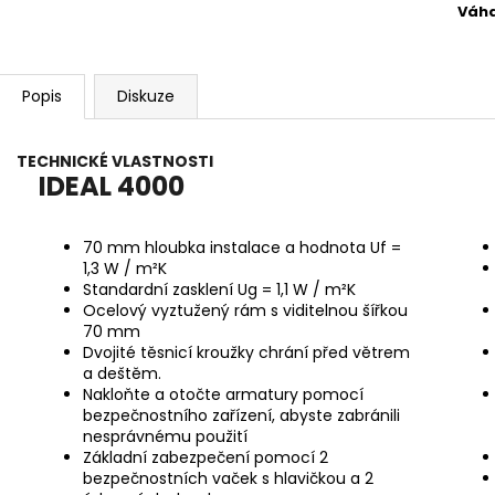
Váh
Popis
Diskuze
TECHNICKÉ VLASTNOSTI
IDEAL 4000
70 mm hloubka instalace a hodnota Uf =
1,3 W / m²K
Standardní zasklení Ug = 1,1 W / m²K
Ocelový vyztužený rám s viditelnou šířkou
70 mm
Dvojité těsnicí kroužky chrání před větrem
a deštěm.
Nakloňte a otočte armatury pomocí
bezpečnostního zařízení, abyste zabránili
nesprávnému použití
Základní zabezpečení pomocí 2
bezpečnostních vaček s hlavičkou a 2