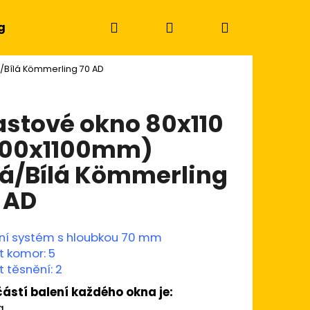
Hledat
Přihlášení
Nákupní
g
á/Bílá Kömmerling 70 AD
košík
astové okno 80x110
800x1100mm)
lá/Bílá Kömmerling
 AD
ní systém s hloubkou 70 mm
t komor: 5
 těsnění: 2
Následující
ástí balení každého okna je:
a