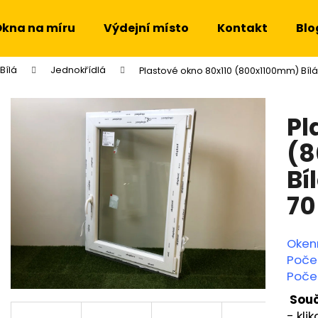
kna na míru
Výdejní místo
Kontakt
Blo
Bílá
Jednokřídlá
Plastové okno 80x110 (800x1100mm) Bíl
Co potřebujete najít?
Pl
HLEDAT
(
Bí
Doporučujeme
70
Oken
Poče
Počet
Souč
- klik