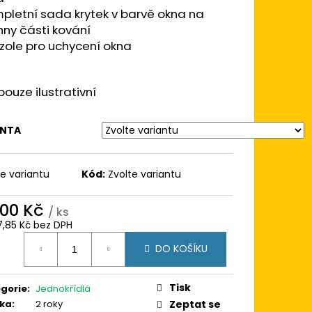
 100X100
pletní sada krytek v barvě okna na
BÍLÁ/BÍLÁ TROJSKLO
 AD
ny části kování
zole pro uchycení okna
pouze ilustrativní
ANTA
te variantu
Kód:
Zvolte variantu
700 Kč
/ ks
7,85 Kč bez DPH
ná
DO KOŠÍKU
:
Tisk
gorie
:
Jednokřídlá
ka
:
2 roky
Zeptat se