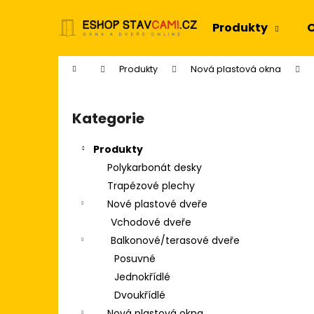
K
Přejít
na
o
Produkty
O
obsah
Zpět
Zpět
š
do
do
í
Domů
Produkty
Nová plastová okna
k
obchodu
obchodu
P
o
Kategorie
Přeskočit
s
kategorie
t
Produkty
r
Polykarbonát desky
a
Trapézové plechy
n
Nové plastové dveře
n
Vchodové dveře
í
Balkonové/terasové dveře
p
Posuvné
a
Jednokřídlé
n
Dvoukřídlé
e
Nová plastová okna