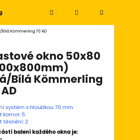
Hledat
Přihlášení
Nákupní
g
/Bílá Kömmerling 70 AD
košík
astové okno 50x80
500x800mm)
lá/Bílá Kömmerling
 AD
ní systém s hloubkou 70 mm
t komor: 5
 těsnění: 2
Následující
ástí balení každého okna je:
a