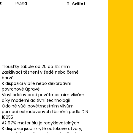
a
:
14,5kg
Sdílet
Tloušťky tabule od 20 do 42 mm
Zasklívací těsnění v šedé nebo černé
barvě
K dispozici v bílé nebo dekorativní
povrchové úpravě
Vinyl odolný proti povětrnostním vlivům
díky moderní aditivní technologii
Odolné vůči povětrnostním vlivům
pomocí extrudovaných těsnění podle DIN
18055
Až 97% materiálu je recyklovatelných
K dispozici jsou skryté odtokové otvory,