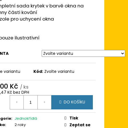
 100X100
pletní sada krytek v barvě okna na
BÍLÁ/BÍLÁ TROJSKLO
 AD
ny části kování
zole pro uchycení okna
pouze ilustrativní
ANTA
te variantu
Kód:
Zvolte variantu
400 Kč
/ ks
3,47 Kč bez DPH
ná
DO KOŠÍKU
:
Tisk
gorie
:
Jednokřídlá
ka
:
2 roky
Zeptat se