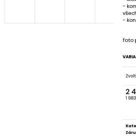
DVEŘE 95X205 PRŮHLED BÍLÁ/ZLATÝ
PLASTOVÉ OKNO
-
kom
DUB GEALAN
(1000X1000MM) 
KÖMMERLING 76
všech
20 900 Kč
- kon
Původně:
24 500 Kč
5 100 Kč
foto 
VARI
Zvol
2 
1 98
Měr
cena
Kate
Záru