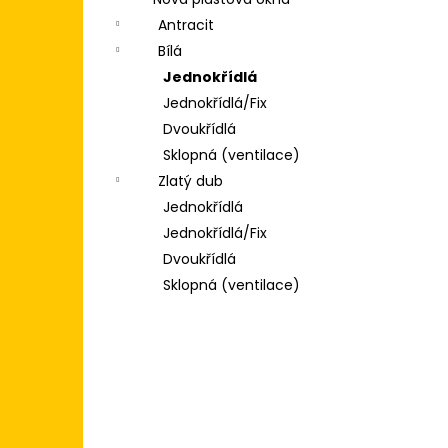
POSUVNÉ DVEŘE 200X200
l
(2000X2000) KLIKA/KLIKA, ZÁMEK,
Antracit
3SKLO BÍLÁ/BÍLÁ
Bílá
31 500 Kč
Jednokřídlá
Jednokřídlá/Fix
Dvoukřídlá
Sklopná (ventilace)
Zlatý dub
Jednokřídlá
Jednokřídlá/Fix
Dvoukřídlá
Sklopná (ventilace)