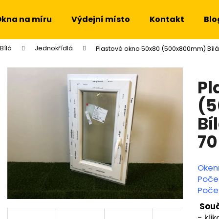
kna na míru
Výdejní místo
Kontakt
Blo
Bílá
Jednokřídlá
Plastové okno 50x80 (500x800mm) Bílá
Co potřebujete najít?
Pl
HLEDAT
(
Bí
Doporučujeme
70
Oken
Poče
Počet
Souč
- klik