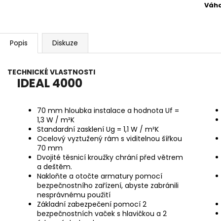
Váh
Popis
Diskuze
TECHNICKÉ VLASTNOSTI
IDEAL 4000
70 mm hloubka instalace a hodnota Uf =
1,3 W / m²K
Standardní zasklení Ug = 1,1 W / m²K
Ocelový vyztužený rám s viditelnou šířkou
70 mm
Dvojité těsnicí kroužky chrání před větrem
a deštěm.
Nakloňte a otočte armatury pomocí
bezpečnostního zařízení, abyste zabránili
nesprávnému použití
Základní zabezpečení pomocí 2
bezpečnostních vaček s hlavičkou a 2