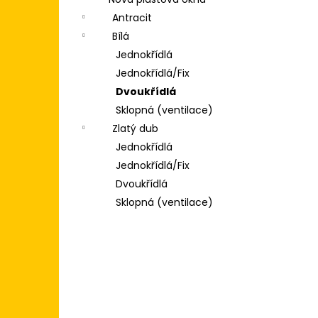
POSUVNÉ DVEŘE 200X200
l
(2000X2000) KLIKA/KLIKA, ZÁMEK,
Antracit
3SKLO BÍLÁ/BÍLÁ
Bílá
31 500 Kč
Jednokřídlá
Jednokřídlá/Fix
Dvoukřídlá
Sklopná (ventilace)
Zlatý dub
Jednokřídlá
Jednokřídlá/Fix
Dvoukřídlá
Sklopná (ventilace)