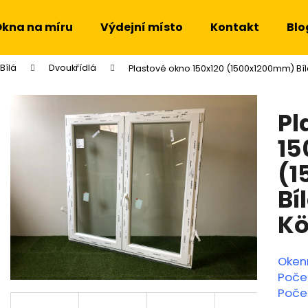
kna na míru
Výdejní místo
Kontakt
Blo
Bílá
Dvoukřídlá
Plastové okno 150x120 (1500x1200mm) Bíl
Co potřebujete najít?
Pl
HLEDAT
15
(1
Doporučujeme
Bí
Kö
Oken
Poče
Počet