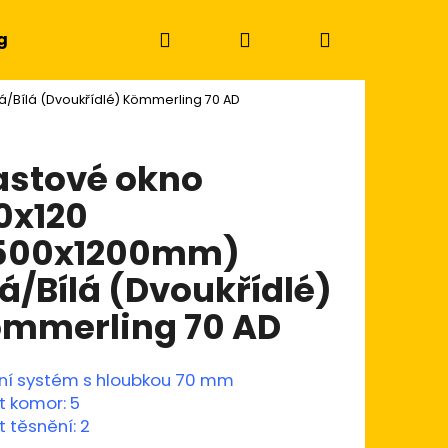
Hledat
Přihlášení
Nákupní
g
á/Bílá (Dvoukřídlé) Kömmerling 70 AD
košík
astové okno
0x120
500x1200mm)
lá/Bílá (Dvoukřídlé)
mmerling 70 AD
ní systém s hloubkou 70 mm
Následující
t komor: 5
 těsnění: 2