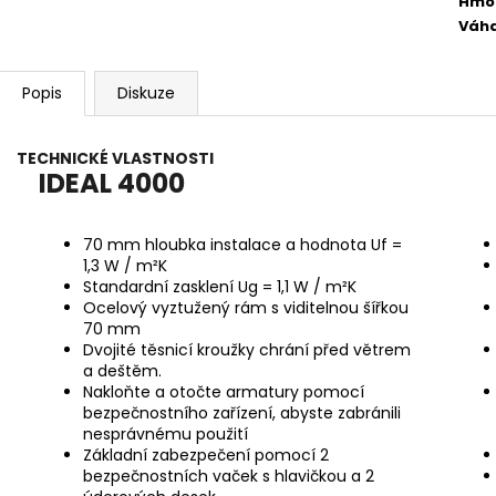
Hmo
Váh
Popis
Diskuze
TECHNICKÉ VLASTNOSTI
IDEAL 4000
70 mm hloubka instalace a hodnota Uf =
1,3 W / m²K
Standardní zasklení Ug = 1,1 W / m²K
Ocelový vyztužený rám s viditelnou šířkou
70 mm
Dvojité těsnicí kroužky chrání před větrem
a deštěm.
Nakloňte a otočte armatury pomocí
bezpečnostního zařízení, abyste zabránili
nesprávnému použití
Základní zabezpečení pomocí 2
bezpečnostních vaček s hlavičkou a 2