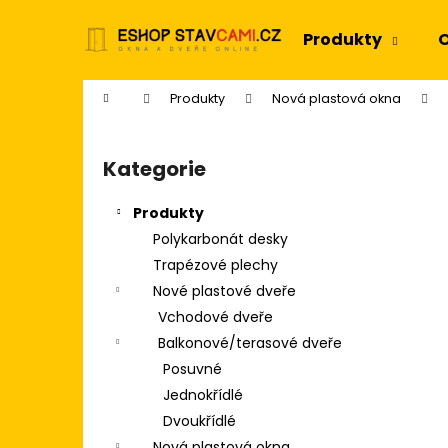
K
Přejít
na
o
Produkty
O
obsah
Zpět
Zpět
š
do
do
í
Domů
Produkty
Nová plastová okna
k
obchodu
obchodu
P
o
Kategorie
Přeskočit
s
kategorie
t
Produkty
r
Polykarbonát desky
a
Trapézové plechy
n
Nové plastové dveře
n
Vchodové dveře
í
Balkonové/terasové dveře
p
Posuvné
a
Jednokřídlé
n
Dvoukřídlé
e
Nová plastová okna