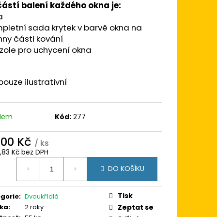
 100X100
ástí balení každého okna je:
BÍLÁ/BÍLÁ TROJSKLO
a
 AD
pletní sada krytek v barvě okna na
ny části kování
zole pro uchycení okna
pouze ilustrativní
adem
Kód:
277
800 Kč
/ ks
9,83 Kč bez DPH
ná
DO KOŠÍKU
:
Tisk
gorie
:
Dvoukřídlá
ka
:
2 roky
Zeptat se