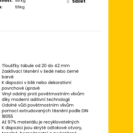
tnost
:
55 kg
Sdílet
a
:
55kg
Tloušťky tabule od 20 do 42 mm
Zasklívací těsnění v šedé nebo černé
barvě
K dispozici v bílé nebo dekorativní
povrchové úpravě
Vinyl odolný proti povětrnostním vlivům
díky moderní aditivní technologii
Odolné vůči povětrnostním vlivům
pomocí extrudovaných těsnění podle DIN
18055
Až 97% materiálu je recyklovatelných
K dispozici jsou skryté odtokové otvory,