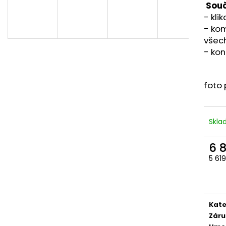
DVEŘE 95X205 PRŮHLED BÍLÁ/ZLATÝ
PLASTOVÉ OKNO
Souč
DUB GEALAN
(1000X1000MM) 
- klik
KÖMMERLING 76
20 900 Kč
-
kom
Původně:
24 500 Kč
5 100 Kč
všech
- kon
foto 
Skl
6 
5 61
Měr
cena
Kate
Záru