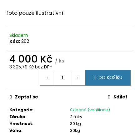
č
u
foto pouze ilustrativní
j
e
m
e
Skladem
Kód:
262
POSUVNÉ
4 000 Kč
DVEŘE
/ ks
200X200
3 305,79 Kč bez DPH
(2000X2000)
Měrná
KLIKA/KLIKA,
DO KOŠÍKU
cena:
ZÁMEK,
3SKLO
BÍLÁ/ANTRACIT
Zeptat se
Sdílet
34
300
Kč
Kategorie
:
Sklopná (ventilace)
Záruka
:
2 roky
Hmotnost
:
30 kg
Váha
:
30kg