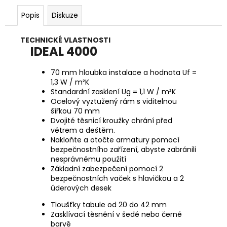
Popis
Diskuze
TECHNICKÉ VLASTNOSTI
IDEAL 4000
70 mm hloubka instalace a hodnota Uf =
1,3 W / m²K
Standardní zasklení Ug = 1,1 W / m²K
Ocelový vyztužený rám s viditelnou
šířkou 70 mm
Dvojité těsnicí kroužky chrání před
větrem a deštěm.
Nakloňte a otočte armatury pomocí
bezpečnostního zařízení, abyste zabránili
nesprávnému použití
Základní zabezpečení pomocí 2
bezpečnostních vaček s hlavičkou a 2
úderových desek
Tloušťky tabule od 20 do 42 mm
Zasklívací těsnění v šedé nebo černé
barvě