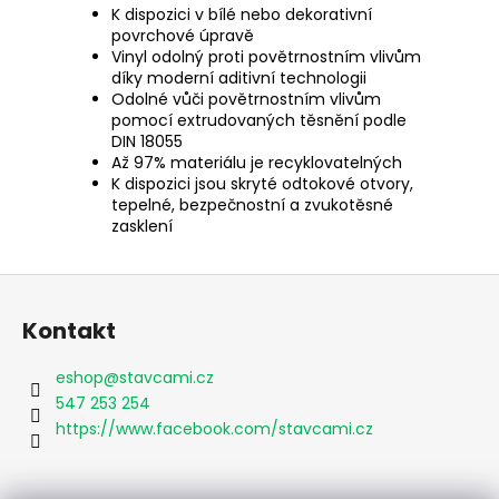
K dispozici v bílé nebo dekorativní
povrchové úpravě
Vinyl odolný proti povětrnostním vlivům
díky moderní aditivní technologii
Odolné vůči povětrnostním vlivům
pomocí extrudovaných těsnění podle
DIN 18055
Až 97% materiálu je recyklovatelných
K dispozici jsou skryté odtokové otvory,
tepelné, bezpečnostní a zvukotěsné
zasklení
Z
á
Kontakt
p
a
eshop
@
stavcami.cz
t
547 253 254
í
https://www.facebook.com/stavcami.cz