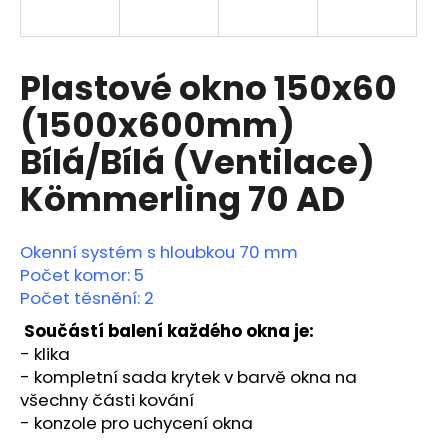
a
j
í
Plastové okno 150x60
t
(1500x600mm)
?
Bílá/Bílá (Ventilace)
Kömmerling 70 AD
HLEDAT
Okenní systém s hloubkou 70 mm
Počet komor: 5
Počet těsnění: 2
D
Součástí balení každého okna je:
o
- klika
p
-
kompletní sada krytek v barvě okna na
o
všechny části kování
r
- konzole pro uchycení okna
u