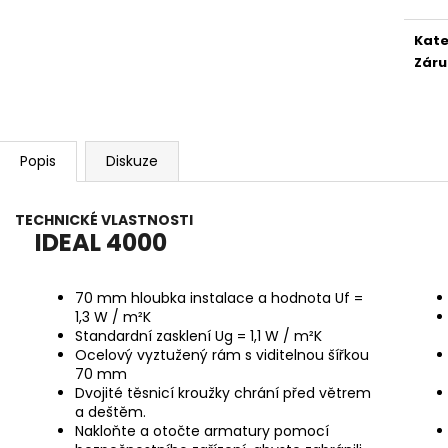
Kate
Záru
Popis
Diskuze
TECHNICKÉ VLASTNOSTI
IDEAL 4000
70 mm hloubka instalace a hodnota Uf =
1,3 W / m²K
Standardní zasklení Ug = 1,1 W / m²K
Ocelový vyztužený rám s viditelnou šířkou
70 mm
Dvojité těsnicí kroužky chrání před větrem
a deštěm.
Nakloňte a otočte armatury pomocí