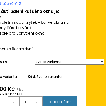
 100X100
 těsnění: 2
BÍLÁ/BÍLÁ TROJSKLO
 AD
ástí balení každého okna je:
a
pletní sada krytek v barvě okna na
ny části kování
zole pro uchycení okna
pouze ilustrativní
ANTA
te variantu
Kód:
Zvolte variantu
000 Kč
/ ks
5,12 Kč bez DPH
ná
DO KOŠÍKU
: