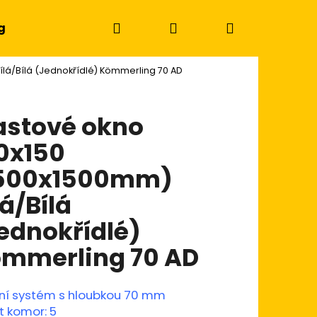
Hledat
Přihlášení
Nákupní
g
ílá/Bílá (Jednokřídlé) Kömmerling 70 AD
košík
astové okno
0x150
1500x1500mm)
lá/Bílá
ednokřídlé)
mmerling 70 AD
Následující
ní systém s hloubkou 70 mm
t komor: 5