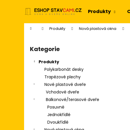
K
Přejít
na
o
Produkty
O
obsah
Zpět
Zpět
š
do
do
í
Domů
Produkty
Nová plastová okna
k
obchodu
obchodu
P
o
Kategorie
Přeskočit
s
kategorie
t
Produkty
r
Polykarbonát desky
a
Trapézové plechy
n
Nové plastové dveře
n
Vchodové dveře
í
Balkonové/terasové dveře
p
Posuvné
a
Jednokřídlé
n
Dvoukřídlé
e
Nová plastová okna