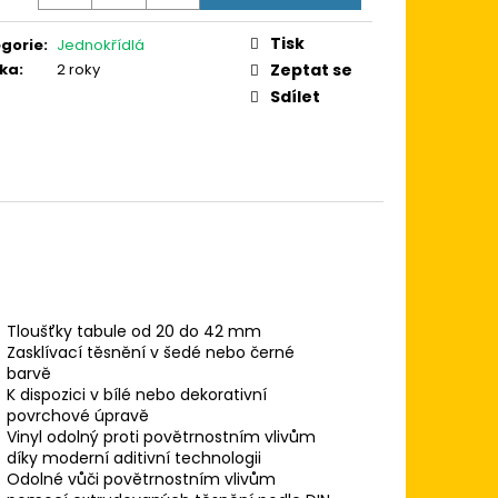
Tisk
gorie
:
Jednokřídlá
ka
:
2 roky
Zeptat se
Sdílet
Tloušťky tabule od 20 do 42 mm
Zasklívací těsnění v šedé nebo černé
barvě
K dispozici v bílé nebo dekorativní
povrchové úpravě
Vinyl odolný proti povětrnostním vlivům
díky moderní aditivní technologii
Odolné vůči povětrnostním vlivům