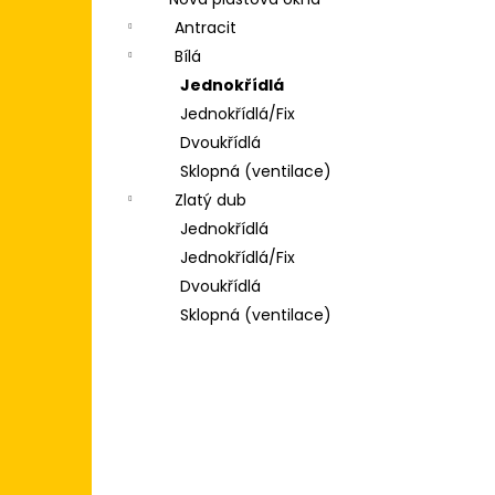
POSUVNÉ DVEŘE 200X200
l
(2000X2000) KLIKA/KLIKA, ZÁMEK,
Antracit
3SKLO BÍLÁ/BÍLÁ
Bílá
31 500 Kč
Jednokřídlá
Jednokřídlá/Fix
Dvoukřídlá
Sklopná (ventilace)
Zlatý dub
Jednokřídlá
Jednokřídlá/Fix
Dvoukřídlá
Sklopná (ventilace)