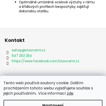
Optimálně umístěné ocelové výztuhy v rámu
a křídlových profilech bezpochyby zajišťují
dokonalou statiku.
Z
á
Kontakt
p
a
eshop
@
stavcami.cz
t
547 253 254
í
https://www.facebook.com/stavcami.cz
Informace pro vás
Tento web používá soubory cookie. Dalším
procházením tohoto webu vyjadřujete souhlas s
Obchodní podmínky
jejich používáním.. Více informací
zde
.
Podmínky ochrany osobních údajů
Nastavení