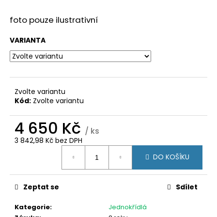
č
u
foto pouze ilustrativní
j
e
VARIANTA
m
e
PLASTOVÉ
OKNO
Zvolte variantu
120X120
Kód:
Zvolte variantu
(1200X1200MM)
BÍLÁ/BÍLÁ
4 650 Kč
(DVOUKŘÍDLÉ
/ ks
BEZ
SLOUPKU)
3 842,98 Kč bez DPH
KÖMMERLING
Měrná
76
DO KOŠÍKU
cena:
ADTROJSKLO
7
700
Zeptat se
Sdílet
Kč
Kategorie
:
Jednokřídlá