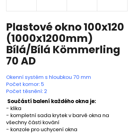
a
j
í
Plastové okno 100x120
t
(1000x1200mm)
?
Bílá/Bílá Kömmerling
70 AD
HLEDAT
Okenní systém s hloubkou 70 mm
Počet komor: 5
Počet těsnění: 2
D
Součástí balení každého okna je:
o
- klika
p
-
kompletní sada krytek v barvě okna na
o
všechny části kování
r
- konzole pro uchycení okna
u