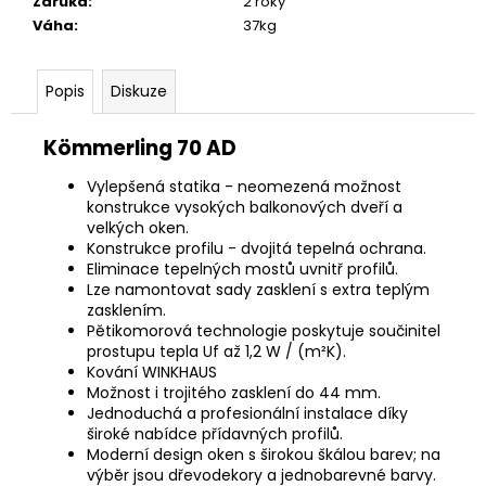
Záruka
:
2 roky
Váha
:
37kg
Popis
Diskuze
Kömmerling 70 AD
Vylepšená statika - neomezená možnost
konstrukce vysokých balkonových dveří a
velkých oken.
Konstrukce profilu - dvojitá tepelná ochrana.
Eliminace tepelných mostů uvnitř profilů.
Lze namontovat sady zasklení s extra teplým
zasklením.
Pětikomorová technologie poskytuje součinitel
prostupu tepla Uf až 1,2 W / (m²K).
Kování WINKHAUS
Možnost i trojitého zasklení do 44 mm.
Jednoduchá a profesionální instalace díky
široké nabídce přídavných profilů.
Moderní design oken s širokou škálou barev; na
výběr jsou dřevodekory a jednobarevné barvy.