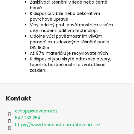
Zasklívací těsnění v šedé nebo černé
barvě
K dispozici v bílé nebo dekorativní
povrchové úpravě
Vinyl odolný proti povětrnostním vlivům
díky moderní aditivní technologii
Odolné vůči povětrnostním vlivům
pomocí extrudovaných těsnění podle
DIN 18055
Až 97% materiálu je recyklovatelných
K dispozici jsou skryté odtokové otvory,
tepelné, bezpečnostní a zvukotěsné
zasklení
Z
á
Kontakt
p
a
eshop
@
stavcami.cz
t
547 253 254
í
https://www.facebook.com/stavcami.cz