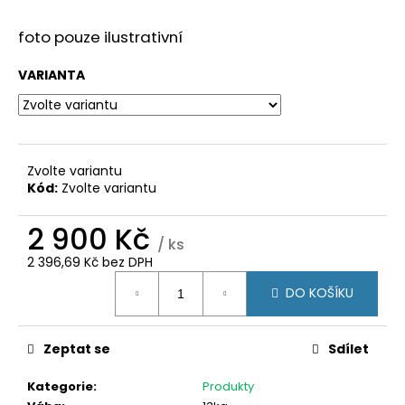
č
u
foto pouze ilustrativní
j
e
VARIANTA
m
e
DVEŘE
95X205
Zvolte variantu
PRŮHLED
Kód:
Zvolte variantu
BÍLÁ/ZLATÝ
DUB
2 900 Kč
GEALAN
/ ks
20
2 396,69 Kč bez DPH
900
Měrná
Kč
DO KOŠÍKU
cena:
Původně:
24
500
Kč
Zeptat se
Sdílet
Kategorie
:
Produkty