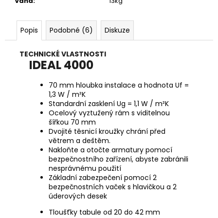
Váha
:
13kg
Popis
Podobné (6)
Diskuze
TECHNICKÉ VLASTNOSTI
IDEAL 4000
70 mm hloubka instalace a hodnota Uf =
1,3 W / m²K
Standardní zasklení Ug = 1,1 W / m²K
Ocelový vyztužený rám s viditelnou
šířkou 70 mm
Dvojité těsnicí kroužky chrání před
větrem a deštěm.
Nakloňte a otočte armatury pomocí
bezpečnostního zařízení, abyste zabránili
nesprávnému použití
Základní zabezpečení pomocí 2
bezpečnostních vaček s hlavičkou a 2
úderových desek
Tloušťky tabule od 20 do 42 mm