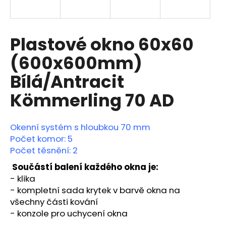
a
j
í
Plastové okno 60x60
t
(600x600mm)
?
Bílá/Antracit
Kömmerling 70 AD
HLEDAT
Okenní systém s hloubkou 70 mm
Počet komor: 5
Počet těsnění: 2
D
Součástí balení každého okna je:
o
- klika
p
-
kompletní sada krytek v barvě okna na
o
všechny části kování
r
- konzole pro uchycení okna
u