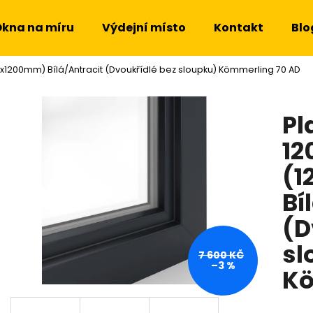
kna na míru
Výdejní místo
Kontakt
Blo
0x1200mm) Bílá/Antracit (Dvoukřídlé bez sloupku) Kömmerling 70 AD
Co potřebujete najít?
Pl
HLEDAT
12
(1
Doporučujeme
Bí
(D
sl
7 600 KČ
–3 %
Kö