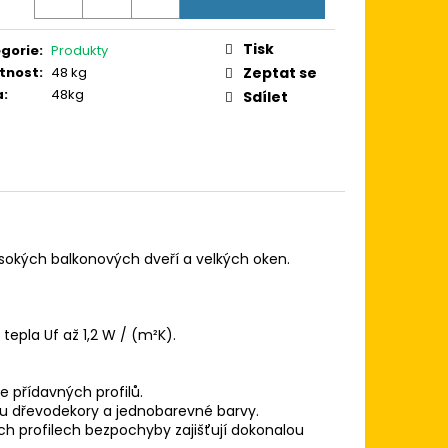
Tisk
gorie
:
Produkty
tnost
:
48 kg
Zeptat se
a
:
48kg
Sdílet
okých balkonových dveří a velkých oken.
tepla Uf až 1,2 W / (m²K).
e přídavných profilů.
sou dřevodekory a jednobarevné barvy.
h profilech bezpochyby zajišťují dokonalou