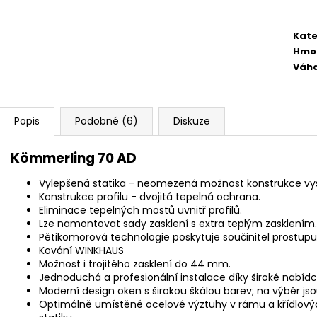
Kate
Hmo
Váh
Popis
Podobné (6)
Diskuze
Kömmerling 70 AD
Vylepšená statika - neomezená možnost konstrukce vys
Konstrukce profilu - dvojitá tepelná ochrana.
Eliminace tepelných mostů uvnitř profilů.
Lze namontovat sady zasklení s extra teplým zasklením.
Pětikomorová technologie poskytuje součinitel prostupu 
Kování WINKHAUS
Možnost i trojitého zasklení do 44 mm.
Jednoduchá a profesionální instalace díky široké nabídc
Moderní design oken s širokou škálou barev; na výběr j
Optimálně umístěné ocelové výztuhy v rámu a křídlovýc