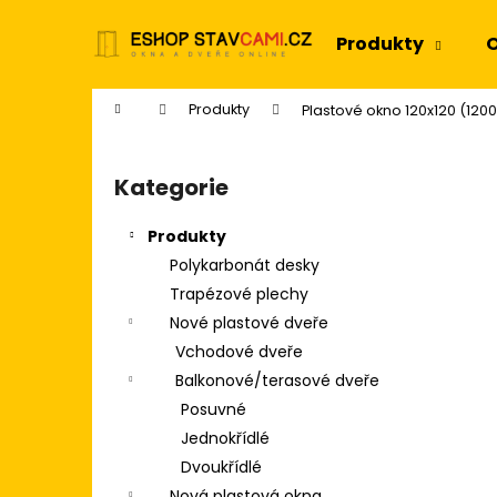
K
Přejít
na
o
Produkty
O
obsah
Zpět
Zpět
š
do
do
í
Domů
Produkty
Plastové okno 120x120 (120
k
obchodu
obchodu
P
o
Kategorie
Přeskočit
s
kategorie
t
Produkty
r
Polykarbonát desky
a
Trapézové plechy
n
Nové plastové dveře
n
Vchodové dveře
í
Balkonové/terasové dveře
p
Posuvné
a
Jednokřídlé
n
Dvoukřídlé
e
Nová plastová okna