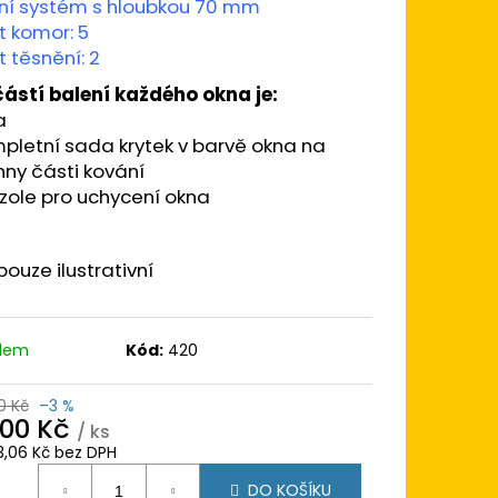
 120X120
ní systém s hloubkou 70 mm
BÍLÁ/BÍLÁ (DVOUKŘÍDLÉ
t komor: 5
KÖMMERLING 76
 těsnění: 2
ástí balení každého okna je:
a
pletní sada krytek v barvě okna na
ny části kování
zole pro uchycení okna
pouze ilustrativní
adem
Kód:
420
0 Kč
–3 %
300 Kč
/ ks
3,06 Kč bez DPH
ná
DO KOŠÍKU
: