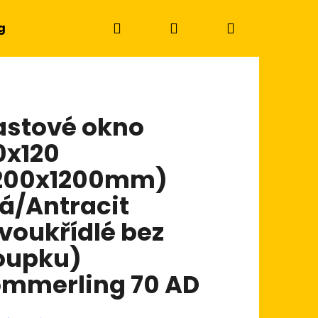
Hledat
Přihlášení
Nákupní
g
košík
astové okno
0x120
200x1200mm)
lá/Antracit
voukřídlé bez
oupku)
mmerling 70 AD
Následující