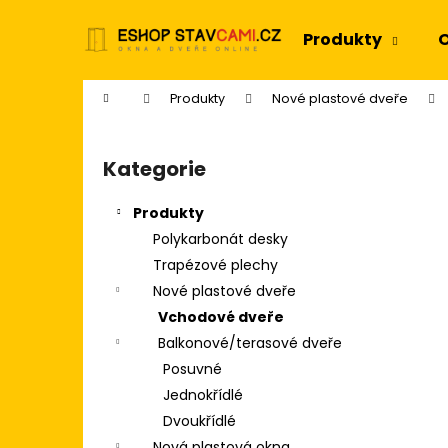
K
Přejít
na
o
Produkty
O
obsah
Zpět
Zpět
š
do
do
í
Domů
Produkty
Nové plastové dveře
k
obchodu
obchodu
P
o
Kategorie
Přeskočit
s
kategorie
t
Produkty
r
Polykarbonát desky
a
Trapézové plechy
n
Nové plastové dveře
n
Vchodové dveře
í
Balkonové/terasové dveře
p
Posuvné
a
Jednokřídlé
n
Dvoukřídlé
e
Nová plastová okna