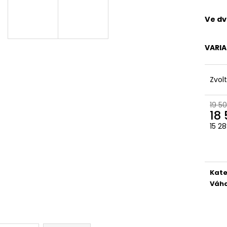
DVEŘE 95X205 PRŮHLED BÍLÁ/ZLATÝ
PLASTOVÉ OKNO
DUB GEALAN
(1200X1200MM) 
BEZ SLOUPKU) 
Ve dv
20 900 Kč
ADTROJSKLO
Původně:
24 500 Kč
7 700 Kč
VARI
Zvol
19 5
18
15 2
Měr
cena
Kate
Váh