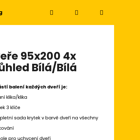
Hledat
Přihlášení
Nákupní
g
košík
eře 95x200 4x
ůhled Bílá/Bílá
stí balení každých dveří je:
ní klika/klika
k 3 klíče
pletní sada krytek v barvě dveří na všechny
Následující
kování
zole pro uchycení dveří