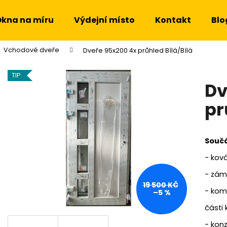
kna na míru
Výdejní místo
Kontakt
Blo
Vchodové dveře
Dveře 95x200 4x průhled Bílá/Bílá
Co potřebujete najít?
TIP
Dv
HLEDAT
pr
Doporučujeme
Součá
- ková
- záme
19 500 KČ
- kom
–5 %
části 
- kon