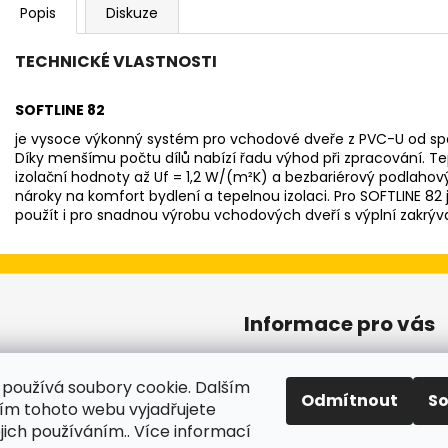
Popis
Diskuze
TECHNICKÉ VLASTNOSTI
SOFTLINE 82
je vysoce výkonný systém pro vchodové dveře z PVC-U od spo
Díky menšímu počtu dílů nabízí řadu výhod při zpracování. T
izolační hodnoty až Uf
= 1,2 W/(m²K) a bezbariérový podlahový
nároky na komfort bydlení a tepelnou izolaci. Pro SOFTLINE 82 je k
použít i pro snadnou výrobu vchodových dveří s výplní zakrývaj
Informace pro vás
Obchodní podmínky
používá soubory cookie. Dalším
Podmínky ochrany osobníc
Odmítnout
S
m tohoto webu vyjadřujete
ejich používáním.. Více informací