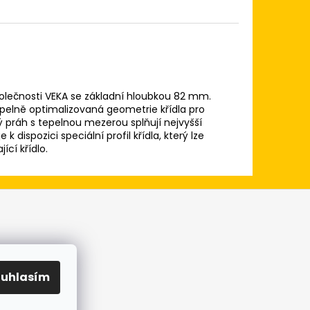
lečnosti VEKA se základní hloubkou 82 mm.
epelně optimalizovaná geometrie křídla pro
 práh s tepelnou mezerou splňují nejvyšší
 dispozici speciální profil křídla, který lze
ící křídlo.
h údajů
ouhlasím