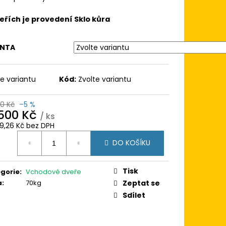
 120X120
BÍLÁ/BÍLÁ (DVOUKŘÍDLÉ
KÖMMERLING 76
eřích je provedení Sklo kůra
ANTA
te variantu
Kód:
Zvolte variantu
00 Kč
–5 %
 500 Kč
/ ks
89,26 Kč bez DPH
ná
DO KOŠÍKU
:
Tisk
gorie
:
Vchodové dveře
a
:
70kg
Zeptat se
Sdílet