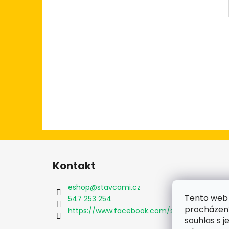
Z
á
Kontakt
p
a
eshop
@
stavcami.cz
t
Tento web 
547 253 254
procházení
í
https://www.facebook.com/stavcami.cz
souhlas s j